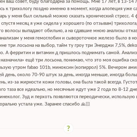
ен ваш совет, буду благодарна за помощь. Мне 17 лет, в 13-14 
сь к трихологу поздно именно в момент, когда алопеция уже са
нварь у меня был сильный можно сказать хронический стресс. 4 
, спустя месяц я уже сидела у хорошего (по отзывам) трихолога
что волосы выпадают обильно, а на сдавшие мною анализы отка
 анализам у меня гемоглобин и сывороточное железо было в нор
е три лосьона на выбор, тайм ту гроу три Энерджи 7,5%, dekoha
о. А ферритин и витамин д пришлось поднимать самой. Анализы
 «назначила» ещё три лосьона, понимаю, что это моя ошибка ско
зую утром fabao 101b, миноксин (копиррол) 5%. Вечером аминек
й день, около 70-90 штук за день, иногда меньше, иногда боль
ь, из-за жирности кожи головы, она была такой всегда. Густот
го таза все идеально, но месячные идут уже 2 года по 8-12 дн
гинеколог. Зуд и перхоть появляются переодически, использую
орально устала уже. Заранее спасибо 🙏🏻