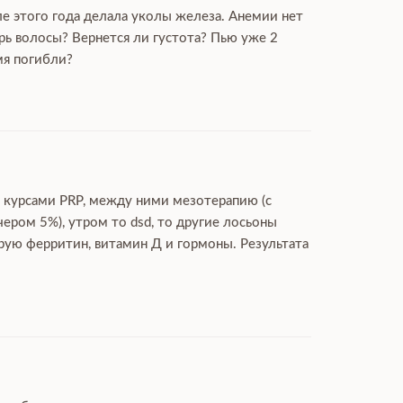
ле этого года делала уколы железа. Анемии нет
рь волосы? Вернется ли густота? Пью уже 2
мя погибли?
ю курсами PRP, между ними мезотерапию (с
чером 5%), утром то dsd, то другие лосьоны
ирую ферритин, витамин Д и гормоны. Результата