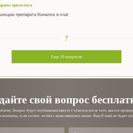
врача-трихолога
ъекции препарата Киналок в очаг
Еще
10
вопросов
дайте свой вопрос бесплат
лему. Вопрос будет опубликован вместе с ответом после того, как его прове
и контакты, если хотите, чтобы с вами связались лично. Ваш E-mail не будет оп