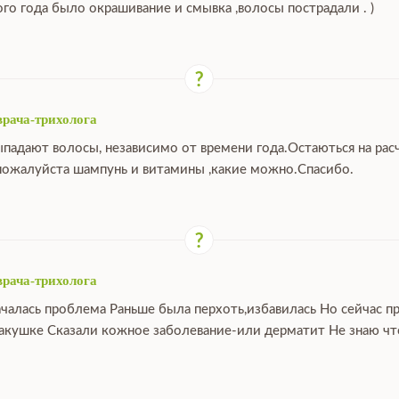
ого года было окрашивание и смывка ,волосы пострадали . )
врача-трихолога
ыпадают волосы, независимо от времени года.Остаються на расч
ожалуйста шампунь и витамины ,какие можно.Спасибо.
врача-трихолога
ачалась проблема Раньше была перхоть,избавилась Но сейчас п
макушке Сказали кожное заболевание-или дерматит Не знаю что