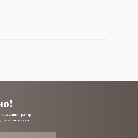
но!
рит администратор.
убликован на сайте