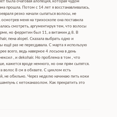
лет была очаговая алопеция, которая чудом
ма прошла. Потом с 14 лет я восстанавливалась,
февраля резко начали сыпаться волосы, не
, осмотрев меня на трихоскопе она поставила
залась смотреть, аргументируя тем, что волосы
ме, но ферритин был 11, а витамин д 8. В
ir, пена alopel. Сказала выбрать одно и
 ещё раз не пересдавала. С марта я использую
рее всего, ведь наверное 4 лосьона в день
сил , и dekohair. Но проблема в том , что
ше, кажется вроде немного, но они прям сыпятся.
а волос 8 см в обхвате. С циклом есть
ей, не обильно. Через неделю начинаю пить коки
 шампунь с кетоканазолом. Как прекратить это