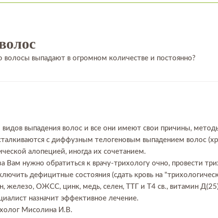
волос
го волосы выпадают в огромном количестве и постоянно?
 видов выпадения волос и все они имеют свои причины, метод
талкиваются с диффузным телогеновым выпадением волос (хро
ической алопецией, иногда их сочетанием.
за Вам нужно обратиться к врачу-трихологу очно, провести тр
ключить дефицитные состояния (сдать кровь на "трихологическ
, железо, ОЖСС, цинк, медь, селен, ТТГ и Т4 св., витамин Д(25)
ециалист назначит эффективное лечение.
ихолог Мисолина И.В.