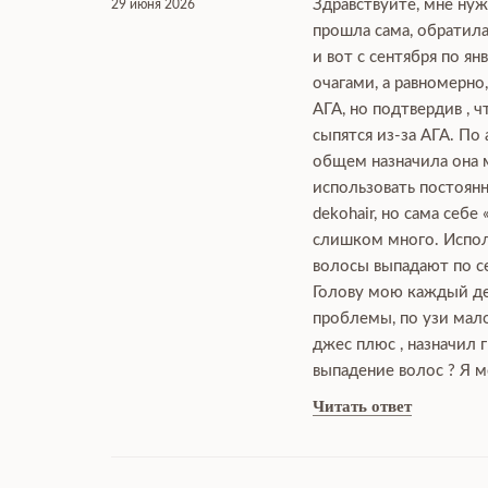
Здравствуйте, мне нуж
29 июня 2026
прошла сама, обратила
и вот с сентября по я
очагами, а равномерно
АГА, но подтвердив , 
сыпятся из-за АГА. По
общем назначила она мн
использовать постоянн
dekohair, но сама себе
слишком много. Исполь
волосы выпадают по се
Голову мою каждый ден
проблемы, по узи мало
джес плюс , назначил 
выпадение волос ? Я м
Читать ответ