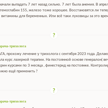
ачали выпадать 7 лет назад сильно. 7 лет была анемия. В апре
 гемоглабин 155, железо тоже хорошее. Восстановятся ли тепе
 витамины для беременных. Или всё таки луковицы за это вре
врача-трихолога
АГА, прохожу лечение у трихолога с сентября 2023 года. Дела
ала курс лазерной терапии. На постоянной основе генералон( ве
крин курсами по 3 месяца , финестерид на постоянке. Контрол
можно ещё применить ?
врача-трихолога