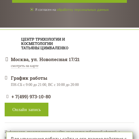
Я согласен на
обработку персональных данных
ЦЕНТР ТРИХОЛОГИИ И
КОСМЕТОЛОГИИ
ТАТЬЯНЫ ЦИМБАЛЕНКО
Москва, ул. Новолесная 17/21
смотреть на карте
График работы
ПН-СБ с 9:00 до 21:00, ВС с 10:00 до 20:00
+ 7(499) 973-10-80
Онлайн запись
Информация, представленная на сайте, не является публичной офертой, а
используется в качестве рекламно-информационных материалов