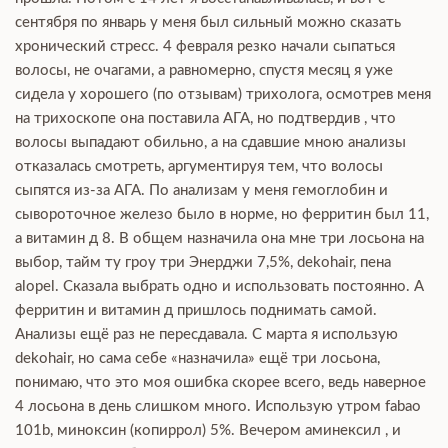
сентября по январь у меня был сильный можно сказать
хронический стресс. 4 февраля резко начали сыпаться
волосы, не очагами, а равномерно, спустя месяц я уже
сидела у хорошего (по отзывам) трихолога, осмотрев меня
на трихоскопе она поставила АГА, но подтвердив , что
волосы выпадают обильно, а на сдавшие мною анализы
отказалась смотреть, аргументируя тем, что волосы
сыпятся из-за АГА. По анализам у меня гемоглобин и
сывороточное железо было в норме, но ферритин был 11,
а витамин д 8. В общем назначила она мне три лосьона на
выбор, тайм ту гроу три Энерджи 7,5%, dekohair, пена
alopel. Сказала выбрать одно и использовать постоянно. А
ферритин и витамин д пришлось поднимать самой.
Анализы ещё раз не пересдавала. С марта я использую
dekohair, но сама себе «назначила» ещё три лосьона,
понимаю, что это моя ошибка скорее всего, ведь наверное
4 лосьона в день слишком много. Использую утром fabao
101b, миноксин (копиррол) 5%. Вечером аминексил , и