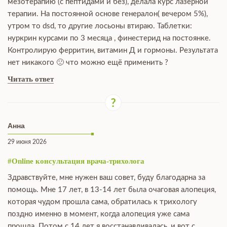
мезотерапию (с пептидами и без), делала курс лазерной
терапии. На постоянной основе генералон( вечером 5%),
утром то dsd, то другие лосьоны втираю. Таблетки:
нуркрин курсами по 3 месяца , финестерид на постоянке.
Контролирую ферритин, витамин Д и гормоны. Результата
нет никакого 🙁 что можно ещё применить ?
Читать ответ
Анна
29 июня 2026
#Online консультация врача-трихолога
Здравствуйте, мне нужен ваш совет, буду благодарна за
помощь. Мне 17 лет, в 13-14 лет была очаговая алопеция,
которая чудом прошла сама, обратилась к трихологу
поздно именно в момент, когда алопеция уже сама
прошла. Потом с 14 лет я восстанавливалась, и вот с