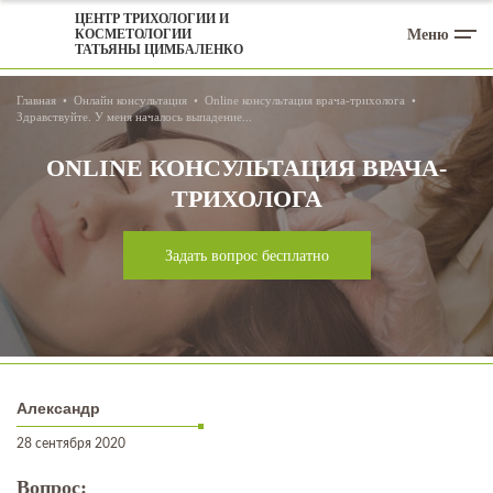
ЦЕНТР ТРИХОЛОГИИ И
Меню
КОСМЕТОЛОГИИ
ТАТЬЯНЫ ЦИМБАЛЕНКО
Главная
Онлайн консультация
Online консультация врача-трихолога
Здравствуйте. У меня началось выпадение...
ONLINE КОНСУЛЬТАЦИЯ ВРАЧА-
ТРИХОЛОГА
Задать вопрос бесплатно
Александр
28 сентября 2020
Вопрос: