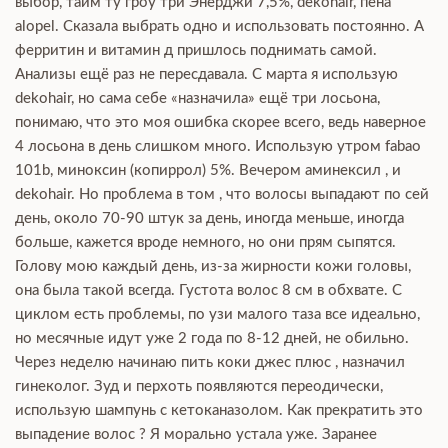
выбор, тайм ту гроу три Энерджи 7,5%, dekohair, пена
alopel. Сказала выбрать одно и использовать постоянно. А
ферритин и витамин д пришлось поднимать самой.
Анализы ещё раз не пересдавала. С марта я использую
dekohair, но сама себе «назначила» ещё три лосьона,
понимаю, что это моя ошибка скорее всего, ведь наверное
4 лосьона в день слишком много. Использую утром fabao
101b, миноксин (копиррол) 5%. Вечером аминексил , и
dekohair. Но проблема в том , что волосы выпадают по сей
день, около 70-90 штук за день, иногда меньше, иногда
больше, кажется вроде немного, но они прям сыпятся.
Голову мою каждый день, из-за жирности кожи головы,
она была такой всегда. Густота волос 8 см в обхвате. С
циклом есть проблемы, по узи малого таза все идеально,
но месячные идут уже 2 года по 8-12 дней, не обильно.
Через неделю начинаю пить коки джес плюс , назначил
гинеколог. Зуд и перхоть появляются переодически,
использую шампунь с кетоканазолом. Как прекратить это
выпадение волос ? Я морально устала уже. Заранее