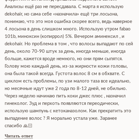
Анализы ещё раз не пересдавала. С марта я использую
dekohair, но сама себе «назначила» ещё три лосьона,
понимаю, что это моя ошибка скорее всего, ведь наверное
4 лосьона в день слишком много. Использую утром fabao
101b, миноксин (копиррол) 5%. Вечером аминексил , и
dekohair. Но проблема в том , что волосы выпадают по сей
день, около 70-90 штук за день, иногда меньше, иногда
больше, кажется вроде немного, но они прям сыпятся.
Голову мою каждый день, из-за жирности кожи головы,
она была такой всегда. Густота волос 8 см в обхвате. С
циклом есть проблемы, по узи малого таза все идеально,
но месячные идут уже 2 года по 8-12 дней, не обильно.
Через неделю начинаю пить коки джес плюс , назначил
гинеколог. Зуд и перхоть появляются переодически,
использую шампунь с кетоканазолом. Как прекратить это
выпадение волос ? Я морально устала уже. Заранее
спасибо 🙏🏻
Читать ответ