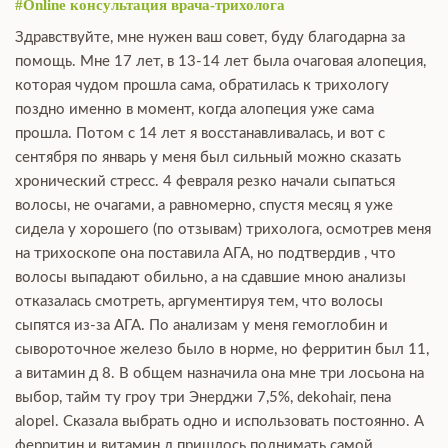
#Online консультация врача-трихолога
Здравствуйте, мне нужен ваш совет, буду благодарна за
помощь. Мне 17 лет, в 13-14 лет была очаговая алопеция,
которая чудом прошла сама, обратилась к трихологу
поздно именно в момент, когда алопеция уже сама
прошла. Потом с 14 лет я восстанавливалась, и вот с
сентября по январь у меня был сильный можно сказать
хронический стресс. 4 февраля резко начали сыпаться
волосы, не очагами, а равномерно, спустя месяц я уже
сидела у хорошего (по отзывам) трихолога, осмотрев меня
на трихоскопе она поставила АГА, но подтвердив , что
волосы выпадают обильно, а на сдавшие мною анализы
отказалась смотреть, аргументируя тем, что волосы
сыпятся из-за АГА. По анализам у меня гемоглобин и
сывороточное железо было в норме, но ферритин был 11,
а витамин д 8. В общем назначила она мне три лосьона на
выбор, тайм ту гроу три Энерджи 7,5%, dekohair, пена
alopel. Сказала выбрать одно и использовать постоянно. А
ферритин и витамин д пришлось поднимать самой.