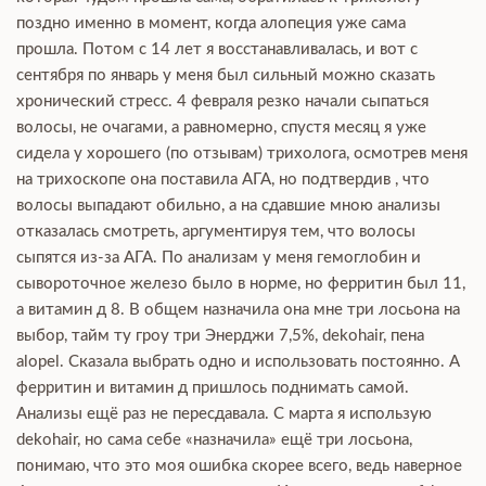
поздно именно в момент, когда алопеция уже сама
прошла. Потом с 14 лет я восстанавливалась, и вот с
сентября по январь у меня был сильный можно сказать
хронический стресс. 4 февраля резко начали сыпаться
волосы, не очагами, а равномерно, спустя месяц я уже
сидела у хорошего (по отзывам) трихолога, осмотрев меня
на трихоскопе она поставила АГА, но подтвердив , что
волосы выпадают обильно, а на сдавшие мною анализы
отказалась смотреть, аргументируя тем, что волосы
сыпятся из-за АГА. По анализам у меня гемоглобин и
сывороточное железо было в норме, но ферритин был 11,
а витамин д 8. В общем назначила она мне три лосьона на
выбор, тайм ту гроу три Энерджи 7,5%, dekohair, пена
alopel. Сказала выбрать одно и использовать постоянно. А
ферритин и витамин д пришлось поднимать самой.
Анализы ещё раз не пересдавала. С марта я использую
dekohair, но сама себе «назначила» ещё три лосьона,
понимаю, что это моя ошибка скорее всего, ведь наверное