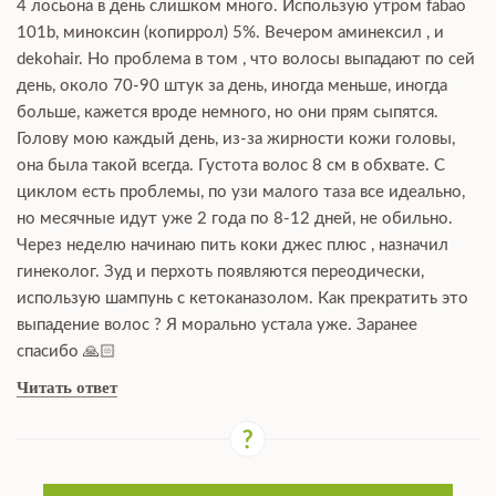
4 лосьона в день слишком много. Использую утром fabao
101b, миноксин (копиррол) 5%. Вечером аминексил , и
dekohair. Но проблема в том , что волосы выпадают по сей
день, около 70-90 штук за день, иногда меньше, иногда
больше, кажется вроде немного, но они прям сыпятся.
Голову мою каждый день, из-за жирности кожи головы,
она была такой всегда. Густота волос 8 см в обхвате. С
циклом есть проблемы, по узи малого таза все идеально,
но месячные идут уже 2 года по 8-12 дней, не обильно.
Через неделю начинаю пить коки джес плюс , назначил
гинеколог. Зуд и перхоть появляются переодически,
использую шампунь с кетоканазолом. Как прекратить это
выпадение волос ? Я морально устала уже. Заранее
спасибо 🙏🏻
Читать ответ