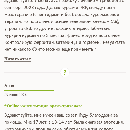
Здравствуйте. У меня АГА, прохожу лечение у трихолога с
сентября 2023 года. Делаю курсами PRP, между ними
мезотерапию (с пептидами и без), делала курс лазерной
терапии. На постоянной основе генералон( вечером 5%),
утром то dsd, то другие лосьоны втираю. Таблетки:
нуркрин курсами по 3 месяца , финестерид на постоянке.
Контролирую ферритин, витамин Д и гормоны. Результата
нет никакого 🙁 что можно ещё применить ?
Читать ответ
Анна
29 июня 2026
#Online консультация врача-трихолога
Здравствуйте, мне нужен ваш совет, буду благодарна за
помощь. Мне 17 лет, в 13-14 лет была очаговая алопеция,
которая чудом прошла сама, обратилась к трихологу