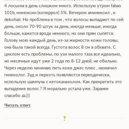
4 лосьона в день слишком много. Использую утром fabao
101b, миноксин (копиррол) 5%. Вечером аминексил , и
dekohair. Но проблема в том , что волосы выпадают по сей
день, около 70-90 штук за день, иногда меньше, иногда
больше, кажется вроде немного, но они прям сыпятся.
Голову мою каждый день, из-за жирности кожи головы,
она была такой всегда. Густота волос 8 см в обхвате. С
циклом есть проблемы, по узи малого таза все идеально,
но месячные идут уже 2 года по 8-12 дней, не обильно.
Через неделю начинаю пить коки джес плюс , назначил
гинеколог. Зуд и перхоть появляются переодически,
использую шампунь с кетоканазолом. Как прекратить это
выпадение волос ? Я морально устала уже. Заранее
спасибо 🙏🏻
Читать ответ