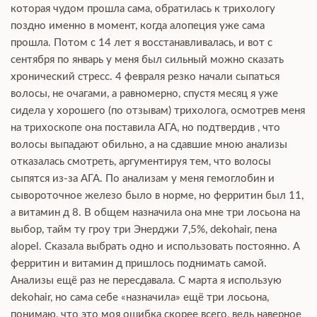
которая чудом прошла сама, обратилась к трихологу
поздно именно в момент, когда алопеция уже сама
прошла. Потом с 14 лет я восстанавливалась, и вот с
сентября по январь у меня был сильный можно сказать
хронический стресс. 4 февраля резко начали сыпаться
волосы, не очагами, а равномерно, спустя месяц я уже
сидела у хорошего (по отзывам) трихолога, осмотрев меня
на трихоскопе она поставила АГА, но подтвердив , что
волосы выпадают обильно, а на сдавшие мною анализы
отказалась смотреть, аргументируя тем, что волосы
сыпятся из-за АГА. По анализам у меня гемоглобин и
сывороточное железо было в норме, но ферритин был 11,
а витамин д 8. В общем назначила она мне три лосьона на
выбор, тайм ту гроу три Энерджи 7,5%, dekohair, пена
alopel. Сказала выбрать одно и использовать постоянно. А
ферритин и витамин д пришлось поднимать самой.
Анализы ещё раз не пересдавала. С марта я использую
dekohair, но сама себе «назначила» ещё три лосьона,
понимаю, что это моя ошибка скорее всего, ведь наверное