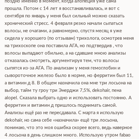
поздно именно в момент, когда алопеция уже сама
прошла. Потом с 14 лет я восстанавливалась, и вот с
сентября по январь у меня был сильный можно сказать
хронический стресс. 4 февраля резко начали сыпаться
волосы, не очагами, а равномерно, спустя месяц я уже
сидела у хорошего (по отзывам) трихолога, осмотрев меня
на трихоскопе она поставила АГА, но подтвердив , что
волосы выпадают обильно, а на сдавшие мною анализы
отказалась смотреть, аргументируя тем, что волосы
сыпятся из-за АГА. По анализам у меня гемоглобин и
сывороточное железо было в норме, но ферритин был 11,
а витамин д 8. В общем назначила она мне три лосьона на
выбор, тайм ту гроу три Энерджи 7,5%, dekohair, пена
alopel. Сказала выбрать одно и использовать постоянно. А
ферритин и витамин д пришлось поднимать самой.
Анализы ещё раз не пересдавала. С марта я использую
dekohair, но сама себе «назначила» ещё три лосьона,
понимаю, что это моя ошибка скорее всего, ведь наверное
4 лосьона в день слишком много. Использую утром fabao