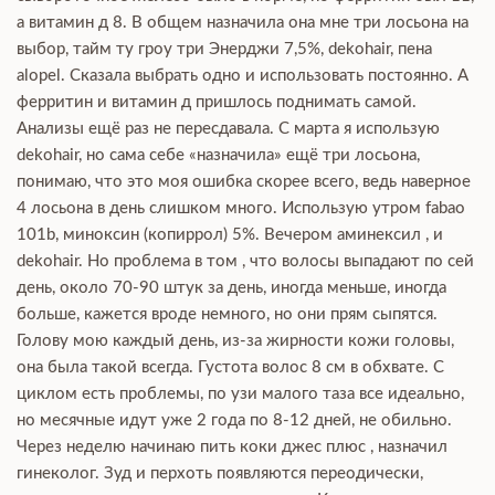
а витамин д 8. В общем назначила она мне три лосьона на
выбор, тайм ту гроу три Энерджи 7,5%, dekohair, пена
alopel. Сказала выбрать одно и использовать постоянно. А
ферритин и витамин д пришлось поднимать самой.
Анализы ещё раз не пересдавала. С марта я использую
dekohair, но сама себе «назначила» ещё три лосьона,
понимаю, что это моя ошибка скорее всего, ведь наверное
4 лосьона в день слишком много. Использую утром fabao
101b, миноксин (копиррол) 5%. Вечером аминексил , и
dekohair. Но проблема в том , что волосы выпадают по сей
день, около 70-90 штук за день, иногда меньше, иногда
больше, кажется вроде немного, но они прям сыпятся.
Голову мою каждый день, из-за жирности кожи головы,
она была такой всегда. Густота волос 8 см в обхвате. С
циклом есть проблемы, по узи малого таза все идеально,
но месячные идут уже 2 года по 8-12 дней, не обильно.
Через неделю начинаю пить коки джес плюс , назначил
гинеколог. Зуд и перхоть появляются переодически,