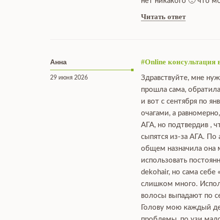
нет никакого 🙁 что 
Читать ответ
Анна
#Online консультация 
Здравствуйте, мне нуж
29 июня 2026
прошла сама, обратила
и вот с сентября по я
очагами, а равномерно
АГА, но подтвердив , 
сыпятся из-за АГА. По
общем назначила она мн
использовать постоянн
dekohair, но сама себе
слишком много. Исполь
волосы выпадают по се
Голову мою каждый ден
проблемы, по узи мало