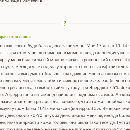
можно ещё применить ?
врача-трихолога
ен ваш совет, буду благодарна за помощь. Мне 17 лет, в 13-14 
сь к трихологу поздно именно в момент, когда алопеция уже са
нварь у меня был сильный можно сказать хронический стресс. 4 
, спустя месяц я уже сидела у хорошего (по отзывам) трихолога
что волосы выпадают обильно, а на сдавшие мною анализы отка
 анализам у меня гемоглобин и сывороточное железо было в нор
е три лосьона на выбор, тайм ту гроу три Энерджи 7,5%, dekoha
о. А ферритин и витамин д пришлось поднимать самой. Анализы
 «назначила» ещё три лосьона, понимаю, что это моя ошибка ско
зую утром fabao 101b, миноксин (копиррол) 5%. Вечером аминек
й день, около 70-90 штук за день, иногда меньше, иногда боль
ь, из-за жирности кожи головы, она была такой всегда. Густот
го таза все идеально, но месячные идут уже 2 года по 8-12 дн