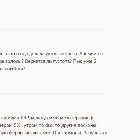
ле этого года делала уколы железа. Анемии нет
рь волосы? Вернется ли густота? Пью уже 2
мя погибли?
ю курсами PRP, между ними мезотерапию (с
чером 5%), утром то dsd, то другие лосьоны
ирую ферритин, витамин Д и гормоны. Результата