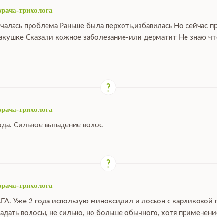
врача-трихолога
ачалась проблема Раньше была перхоть,избавилась Но сейчас п
макушке Сказали кожное заболевание-или дерматит Не знаю что
врача-трихолога
ода. Сильное выпадение волос
врача-трихолога
ГА. Уже 2 года использую миноксидил и лосьон с карликовой 
падать волосы, не сильно, но больше обычного, хотя применен