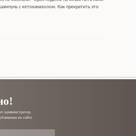
 шампунь с кетоканазолом. Как прекратить это
но!
рит администратор.
убликован на сайте