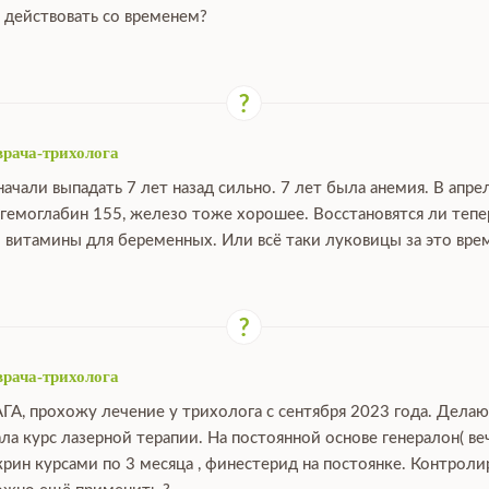
 действовать со временем?
врача-трихолога
ачали выпадать 7 лет назад сильно. 7 лет была анемия. В апре
 гемоглабин 155, железо тоже хорошее. Восстановятся ли тепе
 витамины для беременных. Или всё таки луковицы за это вре
врача-трихолога
АГА, прохожу лечение у трихолога с сентября 2023 года. Дела
ала курс лазерной терапии. На постоянной основе генералон( ве
крин курсами по 3 месяца , финестерид на постоянке. Контрол