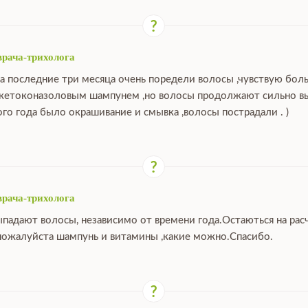
врача-трихолога
за последние три месяца очень поредели волосы ,чувствую бо
 кетоконазоловым шампунем ,но волосы продолжают сильно выпа
ого года было окрашивание и смывка ,волосы пострадали . )
врача-трихолога
ыпадают волосы, независимо от времени года.Остаються на расч
ожалуйста шампунь и витамины ,какие можно.Спасибо.