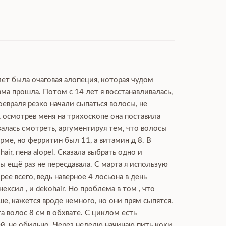
лет была очаговая алопеция, которая чудом
ма прошла. Потом с 14 лет я восстанавливалась,
февраля резко начали сыпаться волосы, не
, осмотрев меня на трихоскопе она поставила
залась смотреть, аргументируя тем, что волосы
ме, но ферритин был 11, а витамин д 8. В
ir, пена alopel. Сказала выбрать одно и
 ещё раз не пересдавала. С марта я использую
рее всего, ведь наверное 4 лосьона в день
сил , и dekohair. Но проблема в том , что
ше, кажется вроде немного, но они прям сыпятся.
а волос 8 см в обхвате. С циклом есть
ей, не обильно. Через неделю начинаю пить коки