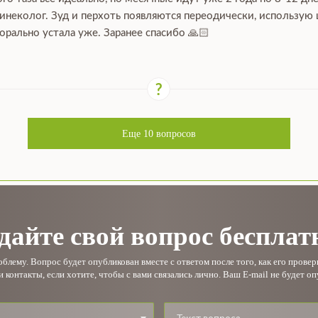
гинеколог. Зуд и перхоть появляются переодически, использую
орально устала уже. Заранее спасибо 🙏🏻
Еще
10
вопросов
дайте свой вопрос бесплат
лему. Вопрос будет опубликован вместе с ответом после того, как его прове
и контакты, если хотите, чтобы с вами связались лично. Ваш E-mail не будет оп