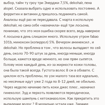
выбор, тайм ту гроу три Энерджи 7,5%, dekohair, пена
alopel. Сказала выбрать одно и использовать постоянно. А
ферритин и витамин д пришлось поднимать самой.
Анализы ещё раз не пересдавала. С марта я использую
dekohair, но сама себе «назначила» ещё три лосьона,
понимаю, что это моя ошибка скорее всего, ведь наверное
4 лосьона в день слишком много. Использую утром fabao
101b, миноксин (копиррол) 5%. Вечером аминексил , и
dekohair. Но проблема в том , что волосы выпадают по сей
день, около 70-90 штук за день, иногда меньше, иногда
больше, кажется вроде немного, но они прям сыпятся.
Голову мою каждый день, из-за жирности кожи головы,
она была такой всегда. Густота волос 8 см в обхвате. С
циклом есть проблемы, по узи малого таза все идеально,
но месячные идут уже 2 года по 8-12 дней, не обильно.
Через неделю начинаю пить коки джес плюс , назначил
гинеколог. Зуд и перхоть появляются переодически,
использую шампунь с кетоканазолом. Как прекратить это
выпадение волос ? Я морально устала уже. Заранее