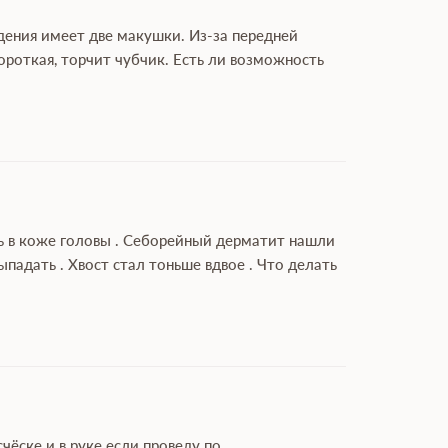
дения имеет две макушки. Из-за передней
роткая, торчит чубчик. Есть ли возможность
ль в коже головы . Себорейный дерматит нашли
адать . Хвост стал тоньше вдвое . Что делать
чёске и в руке если проведу по