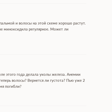
пальмой и волосы на этой схеме хорошо растут.
ние миноксидила регулярное. Может ли
реле этого года делала уколы железа. Анемии
теперь волосы? Вернется ли густота? Пью уже 2
емя погибли?