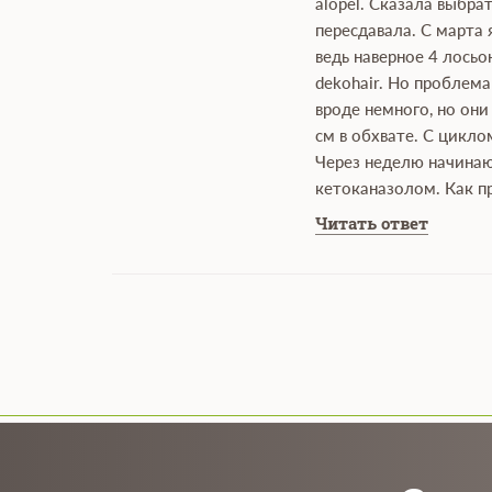
alopel. Сказала выбра
пересдавала. С марта 
ведь наверное 4 лосьо
dekohair. Но проблема
вроде немного, но они
см в обхвате. С цикло
Через неделю начинаю 
кетоканазолом. Как пр
Читать ответ