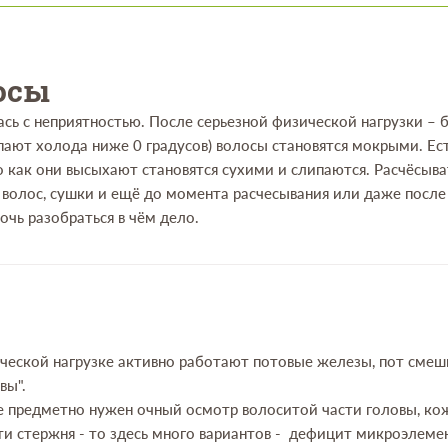
осы
сь с неприятностью. После серьезной физической нагрузки – б
пают холода ниже 0 градусов) волосы становятся мокрыми. Ес
го как они высыхают становятся сухими и слипаются. Расчёсыв
 волос, сушки и ещё до момента расчесывания или даже после
очь разобраться в чём дело.
ической нагрузке активно работают потовые железы, пот сме
вы".
е предметно нужен очный осмотр волоситой части головы, ко
ти стержня - то здесь много вариантов - дефицит микроэлемен