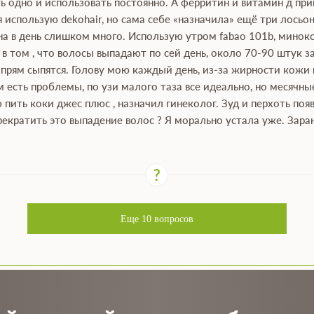
ть одно и использовать постоянно. А ферритин и витамин д п
я использую dekohair, но сама себе «назначила» ещё три лосьо
на в день слишком много. Использую утром fabao 101b, минокс
 в том , что волосы выпадают по сей день, около 70-90 штук з
 прям сыпятся. Голову мою каждый день, из-за жирности кожи г
м есть проблемы, по узи малого таза все идеально, но месячные
пить коки джес плюс , назначил гинеколог. Зуд и перхоть по
екратить это выпадение волос ? Я морально устала уже. Заран
Еще
10
вопросов