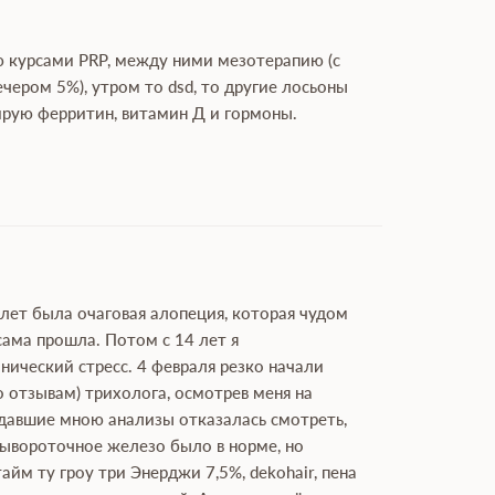
аю курсами PRP, между ними мезотерапию (с
ечером 5%), утром то dsd, то другие лосьоны
лирую ферритин, витамин Д и гормоны.
 лет была очаговая алопеция, которая чудом
сама прошла. Потом с 14 лет я
онический стресс. 4 февраля резко начали
по отзывам) трихолога, осмотрев меня на
 сдавшие мною анализы отказалась смотреть,
 сывороточное железо было в норме, но
айм ту гроу три Энерджи 7,5%, dekohair, пена