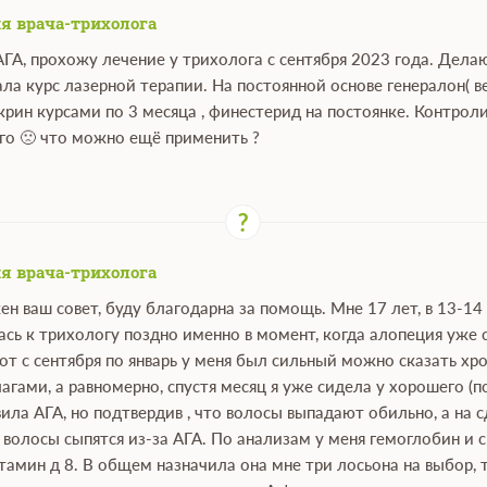
я врача-трихолога
АГА, прохожу лечение у трихолога с сентября 2023 года. Дел
ала курс лазерной терапии. На постоянной основе генералон( в
крин курсами по 3 месяца , финестерид на постоянке. Контро
ого 🙁 что можно ещё применить ?
я врача-трихолога
ен ваш совет, буду благодарна за помощь. Мне 17 лет, в 13-14
сь к трихологу поздно именно в момент, когда алопеция уже 
вот с сентября по январь у меня был сильный можно сказать хр
чагами, а равномерно, спустя месяц я уже сидела у хорошего (
ила АГА, но подтвердив , что волосы выпадают обильно, а на
 волосы сыпятся из-за АГА. По анализам у меня гемоглобин и
тамин д 8. В общем назначила она мне три лосьона на выбор, т