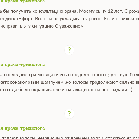
я врача-трихолога
ь бы получить консультацию врача. Моему сыну 12 лет. С рож
й дискомфорт. Волосы не укладыватся ровно. Если стрижка ко
исправить эту ситуацию С уважением
я врача-трихолога
 за последние три месяца очень поредели волосы ,чувствую бо
 кетоконазоловым шампунем ,но волосы продолжают сильно вып
ого года было окрашивание и смывка ,волосы пострадали . )
я врача-трихолога
ыпадают волосы, независимо от времени года.Остаються на рас