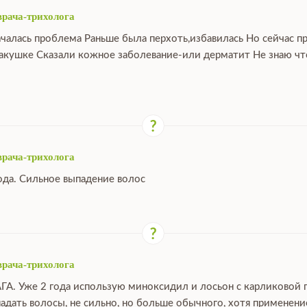
врача-трихолога
ачалась проблема Раньше была перхоть,избавилась Но сейчас п
макушке Сказали кожное заболевание-или дерматит Не знаю что
врача-трихолога
ода. Сильное выпадение волос
врача-трихолога
ГА. Уже 2 года использую миноксидил и лосьон с карликовой 
падать волосы, не сильно, но больше обычного, хотя применен