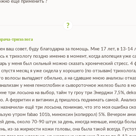
можно ещё применить ?
врача-трихолога
ен ваш совет, буду благодарна за помощь. Мне 17 лет, в 13-14 
сь к трихологу поздно именно в момент, когда алопеция уже са
нварь у меня был сильный можно сказать хронический стресс. 4 
, спустя месяц я уже сидела у хорошего (по отзывам) трихолога
что волосы выпадают обильно, а на сдавшие мною анализы отка
 анализам у меня гемоглобин и сывороточное железо было в нор
е три лосьона на выбор, тайм ту гроу три Энерджи 7,5%, dekoha
о. А ферритин и витамин д пришлось поднимать самой. Анализы
 «назначила» ещё три лосьона, понимаю, что это моя ошибка ско
зую утром fabao 101b, миноксин (копиррол) 5%. Вечером аминек
й день, около 70-90 штук за день, иногда меньше, иногда боль
ь, из-за жирности кожи головы, она была такой всегда. Густот