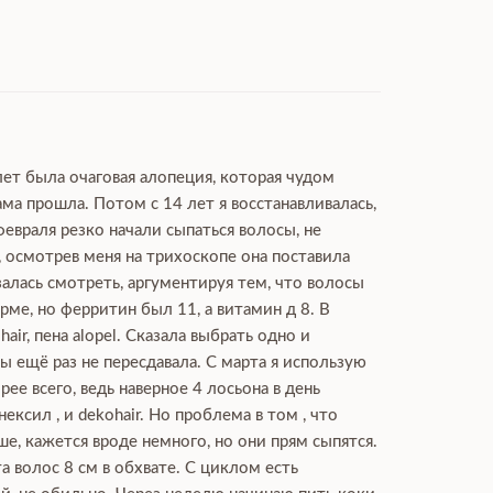
лет была очаговая алопеция, которая чудом
ма прошла. Потом с 14 лет я восстанавливалась,
февраля резко начали сыпаться волосы, не
, осмотрев меня на трихоскопе она поставила
залась смотреть, аргументируя тем, что волосы
ме, но ферритин был 11, а витамин д 8. В
ir, пена alopel. Сказала выбрать одно и
 ещё раз не пересдавала. С марта я использую
рее всего, ведь наверное 4 лосьона в день
сил , и dekohair. Но проблема в том , что
ше, кажется вроде немного, но они прям сыпятся.
а волос 8 см в обхвате. С циклом есть