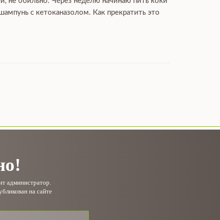
ей, не обильно. Через неделю начинаю пить коки
 шампунь с кетоканазолом. Как прекратить это
но!
рит администратор.
убликован на сайте