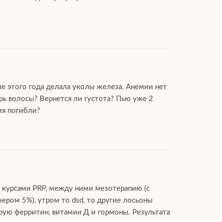
ле этого года делала уколы железа. Анемии нет
рь волосы? Вернется ли густота? Пью уже 2
мя погибли?
ю курсами PRP, между ними мезотерапию (с
чером 5%), утром то dsd, то другие лосьоны
ирую ферритин, витамин Д и гормоны. Результата