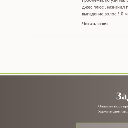
проблемы, по узи мало
джес плюс , назначил 
выпадение волос ? Я м
Читать ответ
За
Опишите вашу проб
Укажите свое имя 