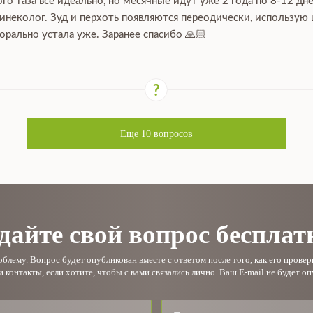
го таза все идеально, но месячные идут уже 2 года по 8-12 дн
гинеколог. Зуд и перхоть появляются переодически, использую
орально устала уже. Заранее спасибо 🙏🏻
Еще
10
вопросов
дайте свой вопрос бесплат
лему. Вопрос будет опубликован вместе с ответом после того, как его прове
и контакты, если хотите, чтобы с вами связались лично. Ваш E-mail не будет оп