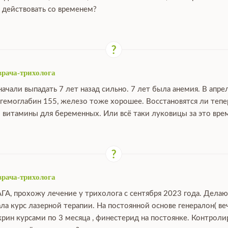
 действовать со временем?
врача-трихолога
ачали выпадать 7 лет назад сильно. 7 лет была анемия. В апре
 гемоглабин 155, железо тоже хорошее. Восстановятся ли тепе
 витамины для беременных. Или всё таки луковицы за это вре
врача-трихолога
АГА, прохожу лечение у трихолога с сентября 2023 года. Дела
ала курс лазерной терапии. На постоянной основе генералон( ве
крин курсами по 3 месяца , финестерид на постоянке. Контрол