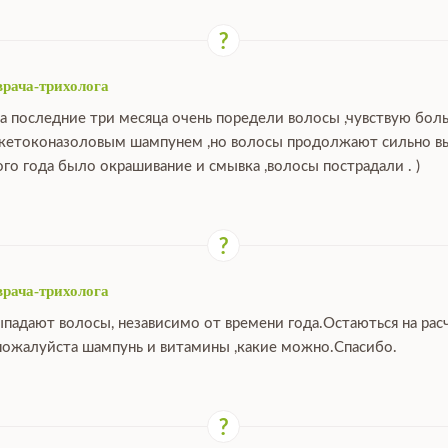
врача-трихолога
за последние три месяца очень поредели волосы ,чувствую бо
 кетоконазоловым шампунем ,но волосы продолжают сильно выпа
ого года было окрашивание и смывка ,волосы пострадали . )
врача-трихолога
ыпадают волосы, независимо от времени года.Остаються на расч
ожалуйста шампунь и витамины ,какие можно.Спасибо.