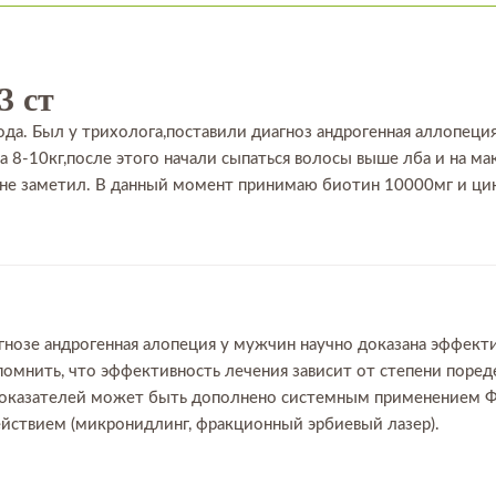
3 ст
ода. Был у трихолога,поставили диагноз андрогенная аллопеция
а 8-10кг,после этого начали сыпаться волосы выше лба и на 
 не заметил. В данный момент принимаю биотин 10000мг и ц
гнозе андрогенная алопеция у мужчин научно доказана эффек
т помнить, что эффективность лечения зависит от степени поре
показателей может быть дополнено системным применением Ф
ствием (микронидлинг, фракционный эрбиевый лазер).