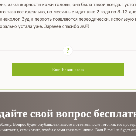
ь, из-за жирности кожи головы, она была такой всегда. Густот
го таза все идеально, но месячные идут уже 2 года по 8-12 дн
гинеколог. Зуд и перхоть появляются переодически, использую
орально устала уже. Заранее спасибо 🙏🏻
Еще
10
вопросов
дайте свой вопрос бесплат
лему. Вопрос будет опубликован вместе с ответом после того, как его прове
и контакты, если хотите, чтобы с вами связались лично. Ваш E-mail не будет оп