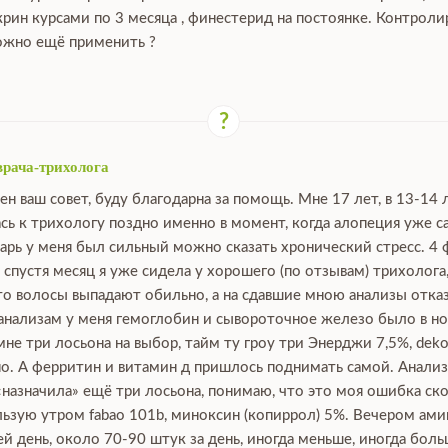
крин курсами по 3 месяца , финестерид на постоянке. Контрол
можно ещё применить ?
врача-трихолога
ен ваш совет, буду благодарна за помощь. Мне 17 лет, в 13-14 
сь к трихологу поздно именно в момент, когда алопеция уже са
нварь у меня был сильный можно сказать хронический стресс. 4 
, спустя месяц я уже сидела у хорошего (по отзывам) трихолога
что волосы выпадают обильно, а на сдавшие мною анализы отка
 анализам у меня гемоглобин и сывороточное железо было в нор
е три лосьона на выбор, тайм ту гроу три Энерджи 7,5%, dekoha
о. А ферритин и витамин д пришлось поднимать самой. Анализы
 «назначила» ещё три лосьона, понимаю, что это моя ошибка ско
зую утром fabao 101b, миноксин (копиррол) 5%. Вечером аминек
й день, около 70-90 штук за день, иногда меньше, иногда боль