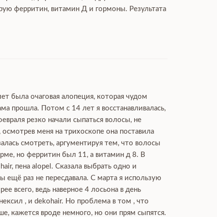
ирую ферритин, витамин Д и гормоны. Результата
лет была очаговая алопеция, которая чудом
ма прошла. Потом с 14 лет я восстанавливалась,
февраля резко начали сыпаться волосы, не
, осмотрев меня на трихоскопе она поставила
залась смотреть, аргументируя тем, что волосы
ме, но ферритин был 11, а витамин д 8. В
ir, пена alopel. Сказала выбрать одно и
 ещё раз не пересдавала. С марта я использую
рее всего, ведь наверное 4 лосьона в день
сил , и dekohair. Но проблема в том , что
ше, кажется вроде немного, но они прям сыпятся.