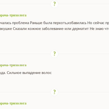
врача-трихолога
ачалась проблема Раньше была перхоть,избавилась Но сейчас п
макушке Сказали кожное заболевание-или дерматит Не знаю что
врача-трихолога
ода. Сильное выпадение волос
врача-трихолога