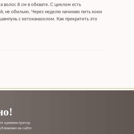
а волос 8 см в обхвате. С циклом есть
ей, не обильно. Через неделю начинаю пить коки
 шампунь с кетоканазолом. Как прекратить это
но!
рит администратор.
убликован на сайте