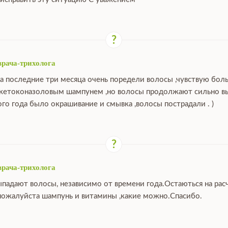
врача-трихолога
за последние три месяца очень поредели волосы ,чувствую бо
 кетоконазоловым шампунем ,но волосы продолжают сильно выпа
ого года было окрашивание и смывка ,волосы пострадали . )
врача-трихолога
ыпадают волосы, независимо от времени года.Остаються на расч
ожалуйста шампунь и витамины ,какие можно.Спасибо.