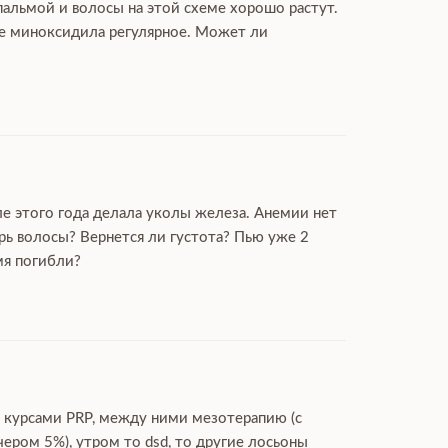
пальмой и волосы на этой схеме хорошо растут.
ие миноксидила регулярное. Может ли
ле этого года делала уколы железа. Анемии нет
рь волосы? Вернется ли густота? Пью уже 2
мя погибли?
ю курсами PRP, между ними мезотерапию (с
чером 5%), утром то dsd, то другие лосьоны