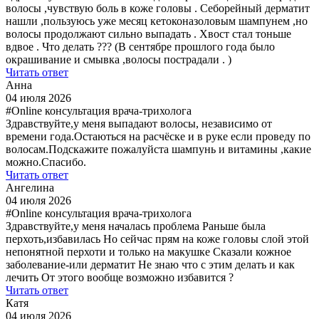
волосы ,чувствую боль в коже головы . Себорейный дерматит
нашли ,пользуюсь уже месяц кетоконазоловым шампунем ,но
волосы продолжают сильно выпадать . Хвост стал тоньше
вдвое . Что делать ??? (В сентябре прошлого года было
окрашивание и смывка ,волосы пострадали . )
Читать ответ
Анна
04 июля 2026
#Online консультация врача-трихолога
Здравствуйте,у меня выпадают волосы, независимо от
времени года.Остаються на расчёске и в руке если проведу по
волосам.Подскажите пожалуйста шампунь и витамины ,какие
можно.Спасибо.
Читать ответ
Ангелина
04 июля 2026
#Online консультация врача-трихолога
Здравствуйте,у меня началась проблема Раньше была
перхоть,избавилась Но сейчас прям на коже головы слой этой
непонятной перхоти и только на макушке Сказали кожное
заболевание-или дерматит Не знаю что с этим делать и как
лечить От этого вообще возможно избавится ?
Читать ответ
Катя
04 июля 2026