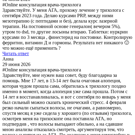
#Online консультация врача-трихолога
Здравствуйте. У меня АГА, прохожу лечение у трихолога с
сентября 2023 года. Делаю курсами PRP, между ними
мезотерапию (с пептидами и без), делала курс лазерной
терапии. На постоянной основе генералон( вечером 5%),
утром то dsd, то другие лосьоны втираю. Таблетки: нуркрин
курсами по 3 месяца , финестерид на постоянке. Контролирую
ферритин, витамин Д и гормоны. Результата нет никакого 🙁
что можно ещё применить ?
Читать ответ
Анна
29 июня 2026
#Online консультация врача-трихолога
Здравствуйте, мне нужен ваш совет, буду благодарна за
помощь. Мне 17 лет, в 13-14 лет была очаговая алопеция,
которая чудом прошла сама, обратилась к трихологу поздно
именно в момент, когда алопеция уже сама прошла. Потом с
14 лет я восстанавливалась, и вот с сентября по январь у меня
был сильный можно сказать хронический стресс. 4 февраля
резко начали сыпаться волосы, не очагами, а равномерно,
спустя месяц я уже сидела у хорошего (по отзывам) трихолога,
осмотрев меня на трихоскопе она поставила АГА, но
подтвердив , что волосы выпадают обильно, а на сдавшие
мною анализы отказалась смотреть, аргументируя тем, что
волосы сыпятся из-за АГА. По анализам у меня гемоглобин и