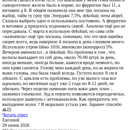
сывороточное железо было в норме, но ферритин был 11, а
витамин д 8. В общем назначила она мне три лосьона на
выбор, тайм ту гроу три Энерджи 7,5%, dekohair, пена alopel.
Сказала выбрать одно и использовать постоянно. А ферритин
и витамин д пришлось поднимать самой. Анализы ещё раз не
пересдавала. С марта я использую dekohair, но сама себе
«назначила» ещё три лосьона, понимаю, что это моя ошибка
скорее всего, ведь наверное 4 лосьона в день слишком много.
Использую утром fabao 101b, миноксин (копиррол) 5%.
Вечером аминексил , и dekohair. Но проблема в том , что
волосы выпадают по сей день, около 70-90 штук за день,
иногда меньше, иногда больше, кажется вроде немного, но
они прям сыпятся. Голову мою каждый день, из-за жирности
кожи головы, она была такой всегда. Густота волос 8 см в
обхвате. С циклом есть проблемы, по узи малого таза все
идеально, но месячные идут уже 2 года по 8-12 дней, не
обильно. Через неделю начинаю пить коки джес плюс ,
назначил гинеколог. Зуд и перхоть появляются переодически,
использую шампунь с кетоканазолом. Как прекратить это
выпадение волос ? Я морально устала уже. Заранее спасибо
🙏🏻
Читать ответ
Евгений
29 июня 2026