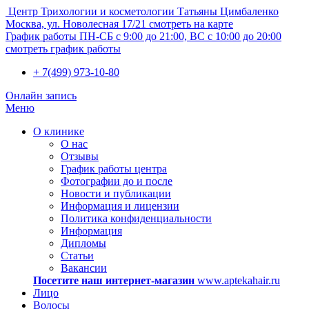
Центр Трихологии и косметологии Татьяны Цимбаленко
Москва, ул. Новолесная 17/21
смотреть на карте
График работы
ПН-СБ с 9:00 до 21:00, ВС с 10:00 до 20:00
смотреть график работы
+ 7(499) 973-10-80
Онлайн запись
Меню
О клинике
О нас
Отзывы
График работы центра
Фотографии до и после
Новости и публикации
Информация и лицензии
Политика конфиденциальности
Информация
Дипломы
Статьи
Вакансии
Посетите наш интернет-магазин
www.aptekahair.ru
Лицо
Волосы