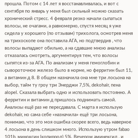
прошла. Потом с 14 лет я восстанавливалась, и вот с
сентября по январь у меня был сильный можно сказать
хронический стресс. 4 февраля резко начали сыпаться
волосы, не очагами, а равномерно, спустя месяц я уже
сидела у хорошего (по отзывам) трихолога, осмотрев меня
на трихоскопе она поставила АГА, но подтвердив , что
волосы выпадают обильно, а на сдавшие мною анализы
отказалась смотреть, аргументируя тем, что волосы
сыпятся из-за АГА. По анализам у меня гемоглобин и
сывороточное железо было в норме, но ферритин был 11,
а витамин д 8. В общем назначила она мне три лосьона на
выбор, тайм ту гроу три Энерджи 7,5%, dekohair, пена
alopel. Сказала выбрать одно и использовать постоянно. А
ферритин и витамин д пришлось поднимать самой.
Анализы ещё раз не пересдавала. С марта я использую
dekohair, но сама себе «назначила» ещё три лосьона,
понимаю, что это моя ошибка скорее всего, ведь наверное
4 лосьона в день слишком много. Использую утром fabao
101b, миноксин (копиррол) 5%. Вечером аминексил , и