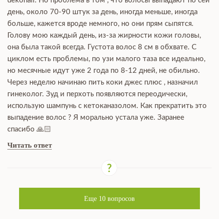
dekohair. Но проблема в том , что волосы выпадают по сей
день, около 70-90 штук за день, иногда меньше, иногда
больше, кажется вроде немного, но они прям сыпятся.
Голову мою каждый день, из-за жирности кожи головы,
она была такой всегда. Густота волос 8 см в обхвате. С
циклом есть проблемы, по узи малого таза все идеально,
но месячные идут уже 2 года по 8-12 дней, не обильно.
Через неделю начинаю пить коки джес плюс , назначил
гинеколог. Зуд и перхоть появляются переодически,
использую шампунь с кетоканазолом. Как прекратить это
выпадение волос ? Я морально устала уже. Заранее
спасибо 🙏🏻
Читать ответ
Еще
10
вопросов