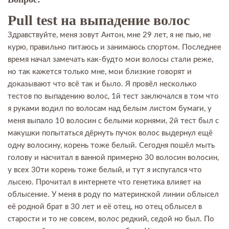
Pull test на выпадение волос
Здравствуйте, меня зовут Антон, мне 29 лет, я не пью, не
курю, правильно питаюсь и занимаюсь спортом. Последнее
время начал замечать как-будто мои волосы стали реже,
но так кажется только мне, мои близкие говорят и
доказывают что всё так и было. Я провёл несколько
тестов по выпадению волос, 1й тест заключался в том что
я руками водил по волосам над белым листом бумаги, у
меня выпало 10 волосин с белыми корнями, 2й тест был с
макушки попытаться дёрнуть пучок волос выдернул ещё
одну волосину, корень тоже белый. Сегодня пошёл мыть
голову и насчитал в ванной примерно 30 волосин волосин,
у всех 30ти корень тоже белый, и тут я испугался что
лысею. Прочитал в интернете что генетика влияет на
облысение. У меня в роду по материнской линии облысел
её родной брат в 30 лет и её отец, но отец облысел в
старости и то не совсем, волос редкий, седой но был. По