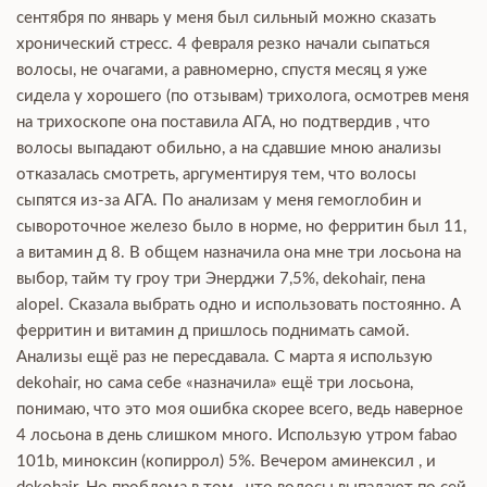
сентября по январь у меня был сильный можно сказать
хронический стресс. 4 февраля резко начали сыпаться
волосы, не очагами, а равномерно, спустя месяц я уже
сидела у хорошего (по отзывам) трихолога, осмотрев меня
на трихоскопе она поставила АГА, но подтвердив , что
волосы выпадают обильно, а на сдавшие мною анализы
отказалась смотреть, аргументируя тем, что волосы
сыпятся из-за АГА. По анализам у меня гемоглобин и
сывороточное железо было в норме, но ферритин был 11,
а витамин д 8. В общем назначила она мне три лосьона на
выбор, тайм ту гроу три Энерджи 7,5%, dekohair, пена
alopel. Сказала выбрать одно и использовать постоянно. А
ферритин и витамин д пришлось поднимать самой.
Анализы ещё раз не пересдавала. С марта я использую
dekohair, но сама себе «назначила» ещё три лосьона,
понимаю, что это моя ошибка скорее всего, ведь наверное
4 лосьона в день слишком много. Использую утром fabao
101b, миноксин (копиррол) 5%. Вечером аминексил , и