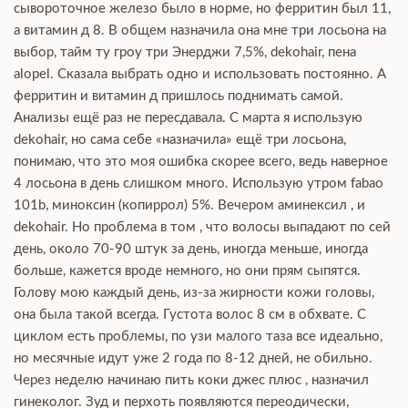
сывороточное железо было в норме, но ферритин был 11,
а витамин д 8. В общем назначила она мне три лосьона на
выбор, тайм ту гроу три Энерджи 7,5%, dekohair, пена
alopel. Сказала выбрать одно и использовать постоянно. А
ферритин и витамин д пришлось поднимать самой.
Анализы ещё раз не пересдавала. С марта я использую
dekohair, но сама себе «назначила» ещё три лосьона,
понимаю, что это моя ошибка скорее всего, ведь наверное
4 лосьона в день слишком много. Использую утром fabao
101b, миноксин (копиррол) 5%. Вечером аминексил , и
dekohair. Но проблема в том , что волосы выпадают по сей
день, около 70-90 штук за день, иногда меньше, иногда
больше, кажется вроде немного, но они прям сыпятся.
Голову мою каждый день, из-за жирности кожи головы,
она была такой всегда. Густота волос 8 см в обхвате. С
циклом есть проблемы, по узи малого таза все идеально,
но месячные идут уже 2 года по 8-12 дней, не обильно.
Через неделю начинаю пить коки джес плюс , назначил
гинеколог. Зуд и перхоть появляются переодически,