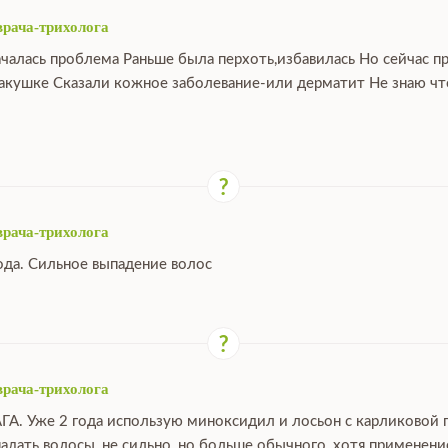
врача-трихолога
ачалась проблема Раньше была перхоть,избавилась Но сейчас п
макушке Сказали кожное заболевание-или дерматит Не знаю что
врача-трихолога
ода. Сильное выпадение волос
врача-трихолога
ГА. Уже 2 года использую миноксидил и лосьон с карликовой 
падать волосы, не сильно, но больше обычного, хотя применен