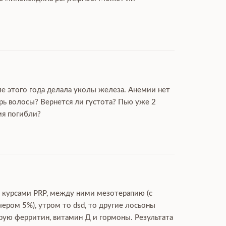
ле этого года делала уколы железа. Анемии нет
рь волосы? Вернется ли густота? Пью уже 2
мя погибли?
ю курсами PRP, между ними мезотерапию (с
чером 5%), утром то dsd, то другие лосьоны
ирую ферритин, витамин Д и гормоны. Результата