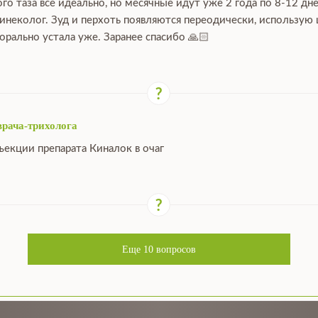
го таза все идеально, но месячные идут уже 2 года по 8-12 дн
гинеколог. Зуд и перхоть появляются переодически, использую
орально устала уже. Заранее спасибо 🙏🏻
врача-трихолога
ъекции препарата Киналок в очаг
Еще
10
вопросов