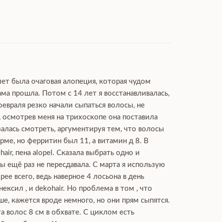
лет была очаговая алопеция, которая чудом
ма прошла. Потом с 14 лет я восстанавливалась,
февраля резко начали сыпаться волосы, не
, осмотрев меня на трихоскопе она поставила
залась смотреть, аргументируя тем, что волосы
ме, но ферритин был 11, а витамин д 8. В
ir, пена alopel. Сказала выбрать одно и
 ещё раз не пересдавала. С марта я использую
рее всего, ведь наверное 4 лосьона в день
сил , и dekohair. Но проблема в том , что
ше, кажется вроде немного, но они прям сыпятся.
а волос 8 см в обхвате. С циклом есть