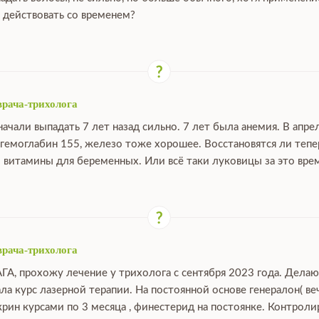
 действовать со временем?
врача-трихолога
ачали выпадать 7 лет назад сильно. 7 лет была анемия. В апре
 гемоглабин 155, железо тоже хорошее. Восстановятся ли тепе
 витамины для беременных. Или всё таки луковицы за это вре
врача-трихолога
АГА, прохожу лечение у трихолога с сентября 2023 года. Дела
ала курс лазерной терапии. На постоянной основе генералон( ве
крин курсами по 3 месяца , финестерид на постоянке. Контрол