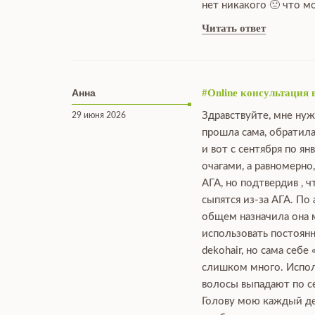
нет никакого 🙁 что 
Читать ответ
Анна
#Online консультация 
Здравствуйте, мне нуж
29 июня 2026
прошла сама, обратила
и вот с сентября по я
очагами, а равномерно
АГА, но подтвердив , 
сыпятся из-за АГА. По
общем назначила она мн
использовать постоянн
dekohair, но сама себе
слишком много. Исполь
волосы выпадают по се
Голову мою каждый ден