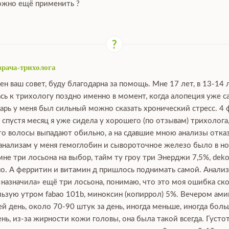
можно ещё применить ?
врача-трихолога
ен ваш совет, буду благодарна за помощь. Мне 17 лет, в 13-14 
сь к трихологу поздно именно в момент, когда алопеция уже са
нварь у меня был сильный можно сказать хронический стресс. 4 
, спустя месяц я уже сидела у хорошего (по отзывам) трихолога
что волосы выпадают обильно, а на сдавшие мною анализы отка
 анализам у меня гемоглобин и сывороточное железо было в нор
е три лосьона на выбор, тайм ту гроу три Энерджи 7,5%, dekoha
о. А ферритин и витамин д пришлось поднимать самой. Анализы
 «назначила» ещё три лосьона, понимаю, что это моя ошибка ско
зую утром fabao 101b, миноксин (копиррол) 5%. Вечером аминек
й день, около 70-90 штук за день, иногда меньше, иногда боль
ь, из-за жирности кожи головы, она была такой всегда. Густот