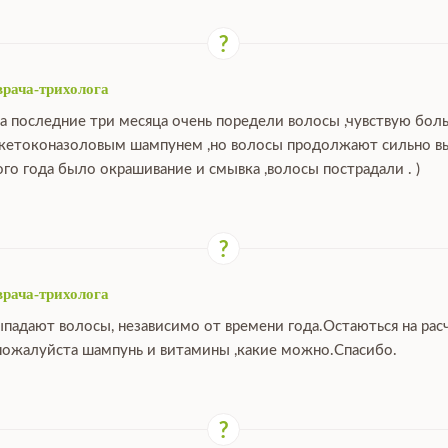
врача-трихолога
за последние три месяца очень поредели волосы ,чувствую бо
 кетоконазоловым шампунем ,но волосы продолжают сильно выпа
ого года было окрашивание и смывка ,волосы пострадали . )
врача-трихолога
ыпадают волосы, независимо от времени года.Остаються на расч
ожалуйста шампунь и витамины ,какие можно.Спасибо.