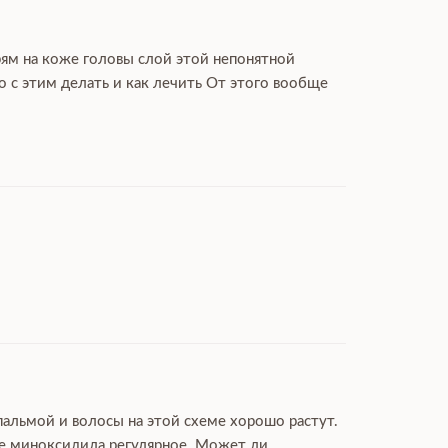
рям на коже головы слой этой непонятной
 с этим делать и как лечить От этого вообще
пальмой и волосы на этой схеме хорошо растут.
ие миноксидила регулярное. Может ли