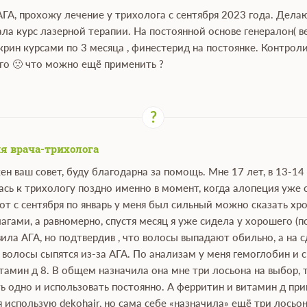
АГА, прохожу лечение у трихолога с сентября 2023 года. Дел
ала курс лазерной терапии. На постоянной основе генералон( в
крин курсами по 3 месяца , финестерид на постоянке. Контро
ого 🙁 что можно ещё применить ?
я врача-трихолога
ен ваш совет, буду благодарна за помощь. Мне 17 лет, в 13-14
сь к трихологу поздно именно в момент, когда алопеция уже 
вот с сентября по январь у меня был сильный можно сказать хр
чагами, а равномерно, спустя месяц я уже сидела у хорошего (
ила АГА, но подтвердив , что волосы выпадают обильно, а на
 волосы сыпятся из-за АГА. По анализам у меня гемоглобин и
тамин д 8. В общем назначила она мне три лосьона на выбор, т
ть одно и использовать постоянно. А ферритин и витамин д п
я использую dekohair, но сама себе «назначила» ещё три лосьо