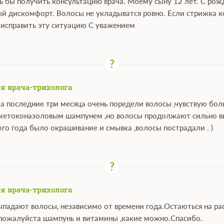
ь бы получить консультацию врача. Моему сыну 12 лет. С рож
й дискомфорт. Волосы не укладыватся ровно. Если стрижка ко
исправить эту ситуацию С уважением
я врача-трихолога
 за последние три месяца очень поредели волосы ,чувствую бо
 кетоконазоловым шампунем ,но волосы продолжают сильно вып
ого года было окрашивание и смывка ,волосы пострадали . )
я врача-трихолога
ыпадают волосы, независимо от времени года.Остаються на рас
пожалуйста шампунь и витамины ,какие можно.Спасибо.