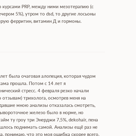
аю курсами PRP, между ними мезотерапию (с
ечером 5%), утром то dsd, то другие лосьоны
лирую ферритин, витамин Д и гормоны.
 лет была очаговая алопеция, которая чудом
сама прошла. Потом с 14 лет я
онический стресс. 4 февраля резко начали
по отзывам) трихолога, осмотрев меня на
 сдавшие мною анализы отказалась смотреть,
 сывороточное железо было в норме, но
айм ту гроу три Энерджи 7,5%, dekohair, пена
ришлось поднимать самой. Анализы ещё раз не
на, понимаю, что это моя ошибка скорее всего,