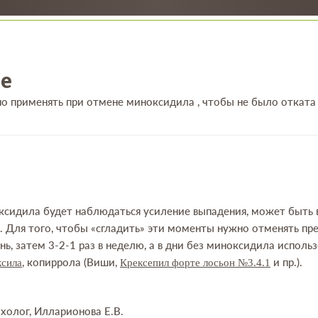
е
о применять при отмене миноксидила , чтобы не было отката
сидила будет наблюдаться усиление выпадения, может быть 
. Для того, чтобы «сгладить» эти моменты нужно отменять пре
ень, затем 3-2-1 раз в неделю, а в дни без миноксидила испо
, копиррола (Виши,
и пр.).
ксила
Крексепил форте лосьон №3.4.1
холог, Илларионова Е.В.