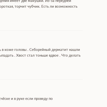
дения имеет две макушки. Из-за передней
роткая, торчит чубчик. Есть ли возможность
ль в коже головы . Себорейный дерматит нашли
адать . Хвост стал тоньше вдвое . Что делать
чёске и в руке если проведу по