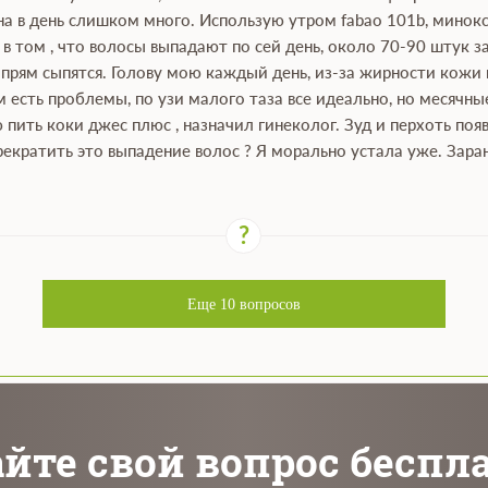
на в день слишком много. Использую утром fabao 101b, минокс
 в том , что волосы выпадают по сей день, около 70-90 штук з
 прям сыпятся. Голову мою каждый день, из-за жирности кожи г
м есть проблемы, по узи малого таза все идеально, но месячные
пить коки джес плюс , назначил гинеколог. Зуд и перхоть по
екратить это выпадение волос ? Я морально устала уже. Заран
Еще
10
вопросов
йте свой вопрос беспл