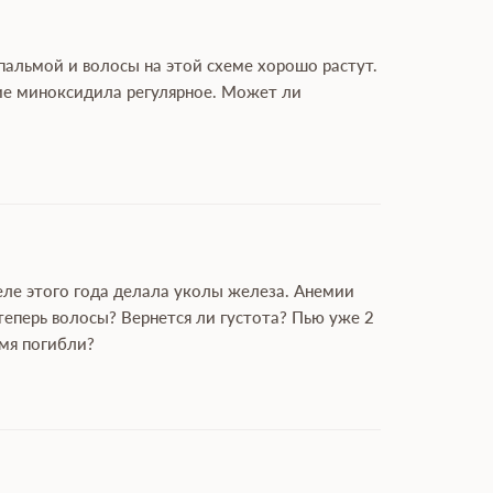
пальмой и волосы на этой схеме хорошо растут.
ние миноксидила регулярное. Может ли
реле этого года делала уколы железа. Анемии
теперь волосы? Вернется ли густота? Пью уже 2
емя погибли?