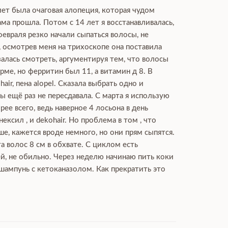
лет была очаговая алопеция, которая чудом
ма прошла. Потом с 14 лет я восстанавливалась,
февраля резко начали сыпаться волосы, не
, осмотрев меня на трихоскопе она поставила
залась смотреть, аргументируя тем, что волосы
ме, но ферритин был 11, а витамин д 8. В
ir, пена alopel. Сказала выбрать одно и
 ещё раз не пересдавала. С марта я использую
рее всего, ведь наверное 4 лосьона в день
сил , и dekohair. Но проблема в том , что
ше, кажется вроде немного, но они прям сыпятся.
а волос 8 см в обхвате. С циклом есть
ей, не обильно. Через неделю начинаю пить коки
 шампунь с кетоканазолом. Как прекратить это