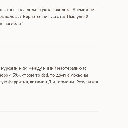
ле этого года делала уколы железа. Анемии нет
рь волосы? Вернется ли густота? Пью уже 2
мя погибли?
ю курсами PRP, между ними мезотерапию (с
чером 5%), утром то dsd, то другие лосьоны
ирую ферритин, витамин Д и гормоны. Результата