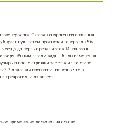
атовенерологу. Сказали андрогенная алапеция
й убирает пух…затем прописали генеролон 5%.
месяца до первых результатов. И как раз к
о невооружённым глазом видны были изменения.
 пузырька после стрижки заметили что стало
та? В описании препарата написано что в
 не прекратил…а откат есть
жное применение лосьонов на основе