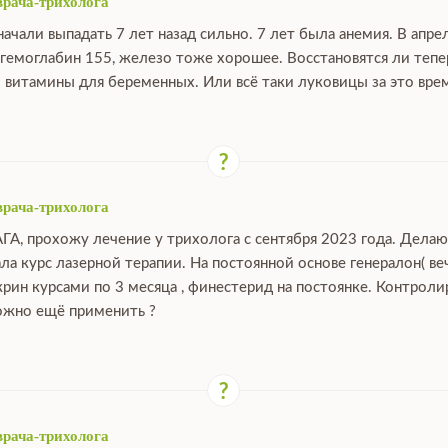
врача-трихолога
ачали выпадать 7 лет назад сильно. 7 лет была анемия. В апре
 гемоглабин 155, железо тоже хорошее. Восстановятся ли тепе
 витамины для беременных. Или всё таки луковицы за это вре
врача-трихолога
АГА, прохожу лечение у трихолога с сентября 2023 года. Дела
ала курс лазерной терапии. На постоянной основе генералон( ве
крин курсами по 3 месяца , финестерид на постоянке. Контрол
можно ещё применить ?
врача-трихолога