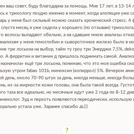
ен ваш совет, буду благодарна за помощь. Мне 17 лет, в 13-14 
сь к трихологу поздно именно в момент, когда алопеция уже са
нварь у меня был сильный можно сказать хронический стресс. 4 
, спустя месяц я уже сидела у хорошего (по отзывам) трихолога
что волосы выпадают обильно, а на сдавшие мною анализы отка
 анализам у меня гемоглобин и сывороточное железо было в нор
е три лосьона на выбор, тайм ту гроу три Энерджи 7,5%, dekoha
о. А ферритин и витамин д пришлось поднимать самой. Анализы
 «назначила» ещё три лосьона, понимаю, что это моя ошибка ско
зую утром fabao 101b, миноксин (копиррол) 5%. Вечером аминек
й день, около 70-90 штук за день, иногда меньше, иногда боль
ь, из-за жирности кожи головы, она была такой всегда. Густот
го таза все идеально, но месячные идут уже 2 года по 8-12 дн
гинеколог. Зуд и перхоть появляются переодически, использую
орально устала уже. Заранее спасибо 🙏🏻