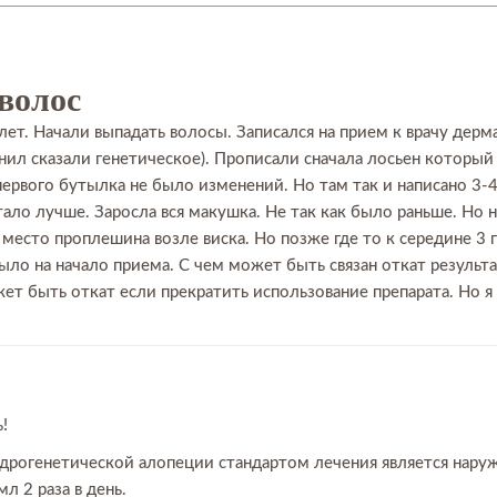
волос
лет. Начали выпадать волосы. Записался на прием к врачу дерм
нил сказали генетическое). Прописали сначала лосьен которы
ервого бутылка не было изменений. Но там так и написано 3-4 
тало лучше. Заросла вся макушка. Не так как было раньше. Н
место проплешина возле виска. Но позже где то к середине 3
ло на начало приема. С чем может быть связан откат результа
ет быть откат если прекратить использование препарата. Но я
!
ндрогенетической алопеции стандартом лечения является нару
л 2 раза в день.