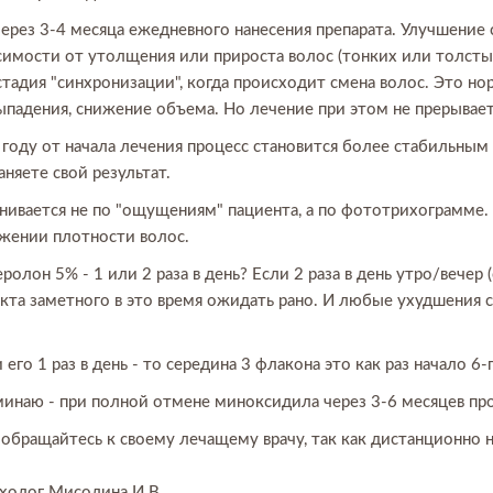
через 3-4 месяца ежедневного нанесения препарата. Улучшение
исимости от утолщения или прироста волос (тонких или толсты
тадия "синхронизации", когда происходит смена волос. Это н
ыпадения, снижение объема. Но лечение при этом не прерывает
 году от начала лечения процесс становится более стабильным
няете свой результат.
енивается не по "ощущениям" пациента, а по фототрихограмме.
жении плотности волос.
олон 5% - 1 или 2 раза в день? Если 2 раза в день утро/вечер (
екта заметного в это время ожидать рано. И любые ухудшения 
его 1 раз в день - то середина 3 флакона это как раз начало 6
минаю - при полной отмене миноксидила через 3-6 месяцев пр
обращайтесь к своему лечащему врачу, так как дистанционно 
ихолог Мисолина И.В.