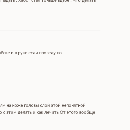
дать . Хвост стал тоньше вдвое . Что делать
ёске и в руке если проведу по
рям на коже головы слой этой непонятной
 с этим делать и как лечить От этого вообще