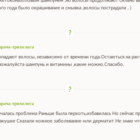
 кетоконазоловым шампунем ,но волосы продолжают сильно выпа
ого года было окрашивание и смывка ,волосы пострадали . )
врача-трихолога
ыпадают волосы, независимо от времени года.Остаються на расч
ожалуйста шампунь и витамины ,какие можно.Спасибо.
врача-трихолога
ачалась проблема Раньше была перхоть,избавилась Но сейчас п
макушке Сказали кожное заболевание-или дерматит Не знаю что