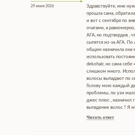
Здравствуйте, мне нуж
29 июня 2026
прошла сама, обратила
и вот с сентября по я
очагами, а равномерно
АГА, но подтвердив , 
сыпятся из-за АГА. По
общем назначила она мн
использовать постоянн
dekohair, но сама себе
слишком много. Исполь
волосы выпадают по се
Голову мою каждый ден
проблемы, по узи мало
джес плюс , назначил 
выпадение волос ? Я м
Читать ответ