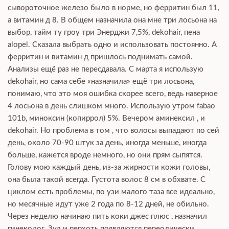
сывороточное железо было в норме, но ферритин был 11,
а витамин д 8. В общем назначила она мне три лосьона на
выбор, тайм ту гроу три Энерджи 7,5%, dekohair, пена
alopel. Сказала выбрать одно и использовать постоянно. А
ферритин и витамин д пришлось поднимать самой.
Анализы ещё раз не пересдавала. С марта я использую
dekohair, но сама себе «назначила» ещё три лосьона,
понимаю, что это моя ошибка скорее всего, ведь наверное
4 лосьона в день слишком много. Использую утром fabao
101b, миноксин (копиррол) 5%. Вечером аминексил , и
dekohair. Но проблема в том , что волосы выпадают по сей
день, около 70-90 штук за день, иногда меньше, иногда
больше, кажется вроде немного, но они прям сыпятся.
Голову мою каждый день, из-за жирности кожи головы,
она была такой всегда. Густота волос 8 см в обхвате. С
циклом есть проблемы, по узи малого таза все идеально,
но месячные идут уже 2 года по 8-12 дней, не обильно.
Через неделю начинаю пить коки джес плюс , назначил
гинеколог. Зуд и перхоть появляются переодически,