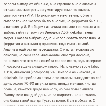
волосы выпадают обильно, а на сдавшие мною анализы
отказалась смотреть, аргументируя тем, что волосы
сыпятся из-за АГА. По анализам у меня гемоглобин и
сывороточное железо было в норме, но ферритин был 11,
а витамин д 8. В общем назначила она мне три лосьона на
выбор, тайм ту гроу три Энерджи 7,5%, dekohair, пена
alopel. Сказала выбрать одно и использовать постоянно. А
ферритин и витамин д пришлось поднимать самой.
Анализы ещё раз не пересдавала. С марта я использую
dekohair, но сама себе «назначила» ещё три лосьона,
понимаю, что это моя ошибка скорее всего, ведь наверное
4 лосьона в день слишком много. Использую утром fabao
101b, миноксин (копиррол) 5%. Вечером аминексил , и
dekohair. Но проблема в том , что волосы выпадают по сей
день, около 70-90 штук за день, иногда меньше, иногда
больше, кажется вроде немного, но они прям сыпятся.
Голову мою каждый день, из-за жирности кожи головы,
она была такой всегда. Густота волос 8 см в обхвате. С