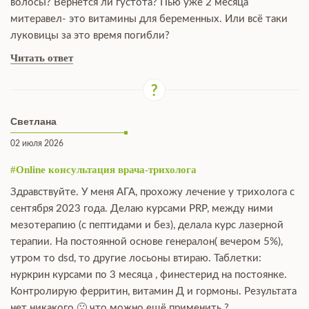
волосы? Вернется ли густота? Пью уже 2 месяца
митеравел- это витамины для беременных. Или всё таки
луковицы за это время погибли?
Читать ответ
Светлана
02 июля 2026
#Online консультация врача-трихолога
Здравствуйте. У меня АГА, прохожу лечение у трихолога с
сентября 2023 года. Делаю курсами PRP, между ними
мезотерапию (с пептидами и без), делала курс лазерной
терапии. На постоянной основе генералон( вечером 5%),
утром то dsd, то другие лосьоны втираю. Таблетки:
нуркрин курсами по 3 месяца , финестерид на постоянке.
Контролирую ферритин, витамин Д и гормоны. Результата
нет никакого 🙁 что можно ещё применить ?