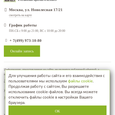
Москва, ул. Новолесная 17/21
смотреть на карте
График работы
ПН-СБ с 9:00 до 21:00, ВС с 10:00 до 20:00
+ 7(499) 973-10-80
Онлайн запись
Информация, представленная на сайте, не является публичной офертой, а
используется в качестве рекламно-информационных материалов
Для улучшения работы сайта и его взаимодействия с
Лицензия № ЛО-77-01-018071
пользователями мы используем
файлы cookie
.
Продолжая работу с сайтом, Вы разрешаете
Жалобы и предложения
использование cookie-файлов. Вы всегда можете
отключить файлы cookie в настройках Вашего
Запись на прием
браузера.
www.aptekahair.ru
Посетите наш интернет-магазин
OK