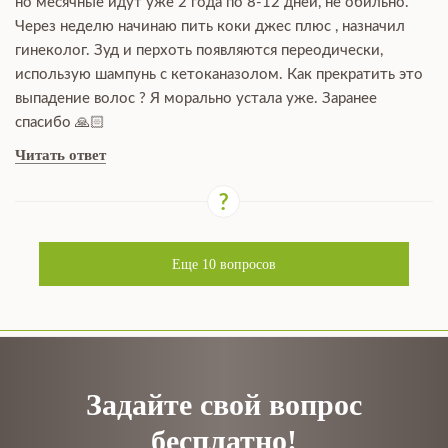
но месячные идут уже 2 года по 8-12 дней, не обильно.
Через неделю начинаю пить коки джес плюс , назначил
гинеколог. Зуд и перхоть появляются переодически,
использую шампунь с кетоканазолом. Как прекратить это
выпадение волос ? Я морально устала уже. Заранее
спасибо 🙏🏻
Читать ответ
Еще
10
вопросов
Задайте свой вопрос
бесплатно!