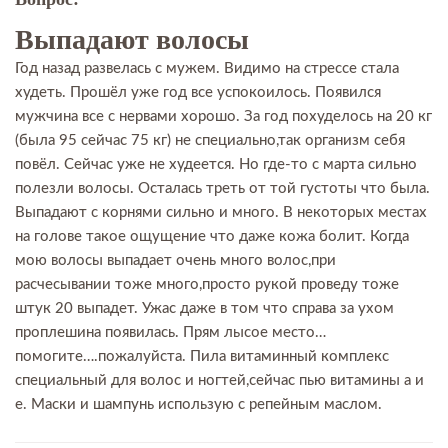
Выпадают волосы
Год назад развелась с мужем. Видимо на стрессе стала
худеть. Прошёл уже год все успокоилось. Появился
мужчина все с нервами хорошо. За год похуделось на 20 кг
(была 95 сейчас 75 кг) не специально,так организм себя
повёл. Сейчас уже не худеется. Но где-то с марта сильно
полезли волосы. Осталась треть от той густоты что была.
Выпадают с корнями сильно и много. В некоторых местах
на голове такое ощущение что даже кожа болит. Когда
мою волосы выпадает очень много волос,при
расчесывании тоже много,просто рукой проведу тоже
штук 20 выпадет. Ужас даже в том что справа за ухом
проплешина появилась. Прям лысое место…
помогите….пожалуйста. Пила витаминный комплекс
специальный для волос и ногтей,сейчас пью витамины а и
е. Маски и шампунь использую с репейным маслом.