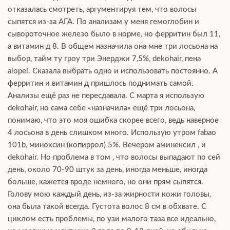
отказалась смотреть, аргументируя тем, что волосы
сыпятся из-за АГА. По анализам у меня гемоглобин и
сывороточное железо было в норме, но ферритин был 11,
а витамин д 8. В общем назначила она мне три лосьона на
выбор, тайм ту гроу три Энерджи 7,5%, dekohair, пена
alopel. Сказала выбрать одно и использовать постоянно. А
ферритин и витамин д пришлось поднимать самой.
Анализы ещё раз не пересдавала. С марта я использую
dekohair, но сама себе «назначила» ещё три лосьона,
понимаю, что это моя ошибка скорее всего, ведь наверное
4 лосьона в день слишком много. Использую утром fabao
101b, миноксин (копиррол) 5%. Вечером аминексил , и
dekohair. Но проблема в том , что волосы выпадают по сей
день, около 70-90 штук за день, иногда меньше, иногда
больше, кажется вроде немного, но они прям сыпятся.
Голову мою каждый день, из-за жирности кожи головы,
она была такой всегда. Густота волос 8 см в обхвате. С
циклом есть проблемы, по узи малого таза все идеально,