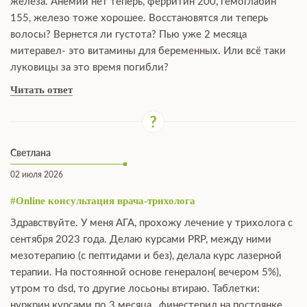
железа. Анемии нет теперь, ферритин 200, гемоглабин
155, железо тоже хорошее. Восстановятся ли теперь
волосы? Вернется ли густота? Пью уже 2 месяца
митеравел- это витамины для беременных. Или всё таки
луковицы за это время погибли?
Читать ответ
Светлана
02 июля 2026
#Online консультация врача-трихолога
Здравствуйте. У меня АГА, прохожу лечение у трихолога с
сентября 2023 года. Делаю курсами PRP, между ними
мезотерапию (с пептидами и без), делала курс лазерной
терапии. На постоянной основе генералон( вечером 5%),
утром то dsd, то другие лосьоны втираю. Таблетки:
нуркрин курсами по 3 месяца , финестерид на постоянке.