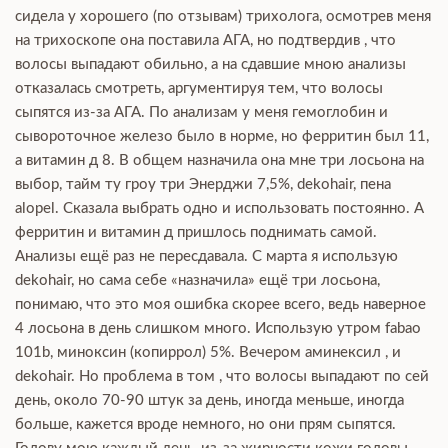
сидела у хорошего (по отзывам) трихолога, осмотрев меня
на трихоскопе она поставила АГА, но подтвердив , что
волосы выпадают обильно, а на сдавшие мною анализы
отказалась смотреть, аргументируя тем, что волосы
сыпятся из-за АГА. По анализам у меня гемоглобин и
сывороточное железо было в норме, но ферритин был 11,
а витамин д 8. В общем назначила она мне три лосьона на
выбор, тайм ту гроу три Энерджи 7,5%, dekohair, пена
alopel. Сказала выбрать одно и использовать постоянно. А
ферритин и витамин д пришлось поднимать самой.
Анализы ещё раз не пересдавала. С марта я использую
dekohair, но сама себе «назначила» ещё три лосьона,
понимаю, что это моя ошибка скорее всего, ведь наверное
4 лосьона в день слишком много. Использую утром fabao
101b, миноксин (копиррол) 5%. Вечером аминексил , и
dekohair. Но проблема в том , что волосы выпадают по сей
день, около 70-90 штук за день, иногда меньше, иногда
больше, кажется вроде немного, но они прям сыпятся.