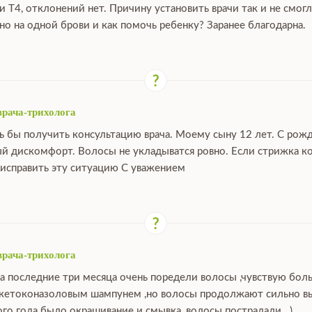
и Т4, отклонений нет. Причину установить врачи так и не смо
о на одной брови и как помочь ребенку? Заранее благодарна.
врача-трихолога
ь бы получить консультацию врача. Моему сыну 12 лет. С рож
й дискомфорт. Волосы не укладыватся ровно. Если стрижка ко
исправить эту ситуацию С уважением
врача-трихолога
за последние три месяца очень поредели волосы ,чувствую бо
 кетоконазоловым шампунем ,но волосы продолжают сильно выпа
ого года было окрашивание и смывка ,волосы пострадали . )