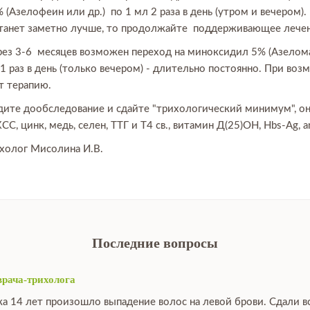
(Азелофеин или др.) по 1 мл 2 раза в день (утром и вечером).
станет заметно лучше, то продолжайте поддерживающее лечен
рез 3-6 месяцев возможен переход на миноксидил 5% (Азелома
 раз в день (только вечером) - длительно постоянно. При воз
ет терапию.
ите дообследование и сдайте "трихологический минимум", он в
, цинк, медь, селен, ТТГ и Т4 св., витамин Д(25)ОН, Hbs-Ag, an
ихолог Мисолина И.В.
Последние вопросы
врача-трихолога
ка 14 лет произошло выпадение волос на левой брови. Сдали в