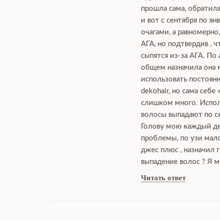
прошла сама, обратила
и вот с сентября по я
очагами, а равномерно
АГА, но подтвердив , 
сыпятся из-за АГА. По
общем назначила она мн
использовать постоянн
dekohair, но сама себе
слишком много. Исполь
волосы выпадают по се
Голову мою каждый ден
проблемы, по узи мало
джес плюс , назначил 
выпадение волос ? Я м
Читать ответ