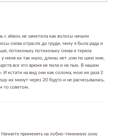
нь с эйвон, не заметила как волосы начали
лосы снова отрасли до груди, чему я была рада и
ьше, потихоньку потихоньку снова я теряла
 у меня их так мало, длины нет ,они по шею мне,
арств все это время не пила и не пью. В нашем
 И кстати на вид они как солома, мою их раза 2
шу их минут через 20 будто и не расчесывалась,
им то советом.
7. Начните применять на лобно-теменную зону