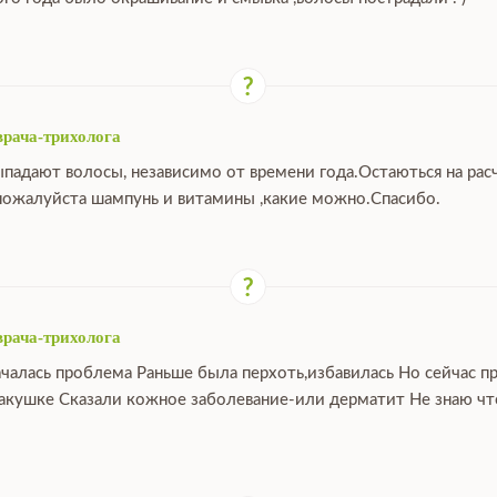
врача-трихолога
ыпадают волосы, независимо от времени года.Остаються на расч
ожалуйста шампунь и витамины ,какие можно.Спасибо.
врача-трихолога
ачалась проблема Раньше была перхоть,избавилась Но сейчас п
макушке Сказали кожное заболевание-или дерматит Не знаю что