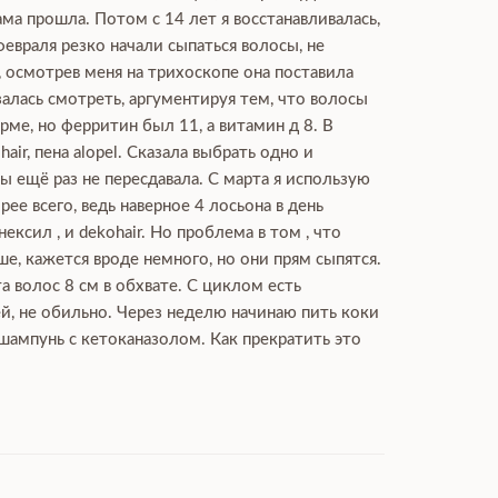
ма прошла. Потом с 14 лет я восстанавливалась,
февраля резко начали сыпаться волосы, не
, осмотрев меня на трихоскопе она поставила
залась смотреть, аргументируя тем, что волосы
ме, но ферритин был 11, а витамин д 8. В
ir, пена alopel. Сказала выбрать одно и
 ещё раз не пересдавала. С марта я использую
рее всего, ведь наверное 4 лосьона в день
сил , и dekohair. Но проблема в том , что
ше, кажется вроде немного, но они прям сыпятся.
а волос 8 см в обхвате. С циклом есть
ей, не обильно. Через неделю начинаю пить коки
 шампунь с кетоканазолом. Как прекратить это