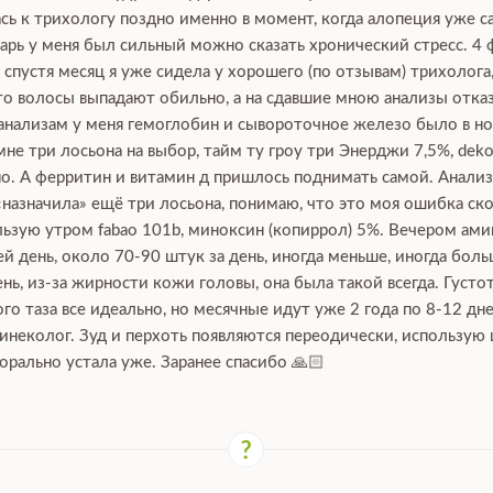
сь к трихологу поздно именно в момент, когда алопеция уже са
нварь у меня был сильный можно сказать хронический стресс. 4 
, спустя месяц я уже сидела у хорошего (по отзывам) трихолога
что волосы выпадают обильно, а на сдавшие мною анализы отка
 анализам у меня гемоглобин и сывороточное железо было в нор
е три лосьона на выбор, тайм ту гроу три Энерджи 7,5%, dekoha
о. А ферритин и витамин д пришлось поднимать самой. Анализы
 «назначила» ещё три лосьона, понимаю, что это моя ошибка ско
зую утром fabao 101b, миноксин (копиррол) 5%. Вечером аминек
й день, около 70-90 штук за день, иногда меньше, иногда боль
ь, из-за жирности кожи головы, она была такой всегда. Густот
го таза все идеально, но месячные идут уже 2 года по 8-12 дн
гинеколог. Зуд и перхоть появляются переодически, использую
орально устала уже. Заранее спасибо 🙏🏻