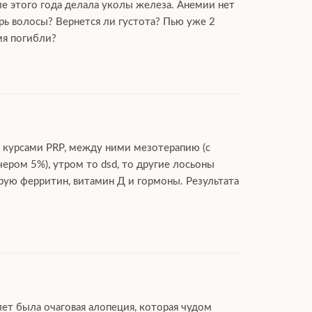
ле этого года делала уколы железа. Анемии нет
рь волосы? Вернется ли густота? Пью уже 2
мя погибли?
ю курсами PRP, между ними мезотерапию (с
чером 5%), утром то dsd, то другие лосьоны
ирую ферритин, витамин Д и гормоны. Результата
лет была очаговая алопеция, которая чудом