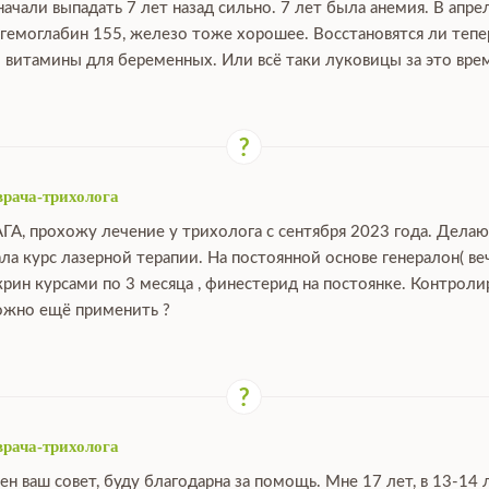
ачали выпадать 7 лет назад сильно. 7 лет была анемия. В апре
 гемоглабин 155, железо тоже хорошее. Восстановятся ли тепе
 витамины для беременных. Или всё таки луковицы за это вре
врача-трихолога
АГА, прохожу лечение у трихолога с сентября 2023 года. Дела
ала курс лазерной терапии. На постоянной основе генералон( ве
крин курсами по 3 месяца , финестерид на постоянке. Контрол
можно ещё применить ?
врача-трихолога
ен ваш совет, буду благодарна за помощь. Мне 17 лет, в 13-14 