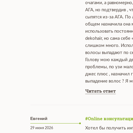
очагами, а равномерно
АГА, но подтвердив , 
сыпятся из-за АГА. По
общем назначила она мн
использовать постоянн
dekohair, но сама себе
слишком много. Исполь
волосы выпадают по се
Голову мою каждый ден
проблемы, по узи мало
джес плюс , назначил 
выпадение волос ? Я м
Читать ответ
#Online консультаци
Евгений
Хотел бы получить ин
29 июня 2026