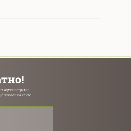
атно!
рит администратор.
убликован на сайте