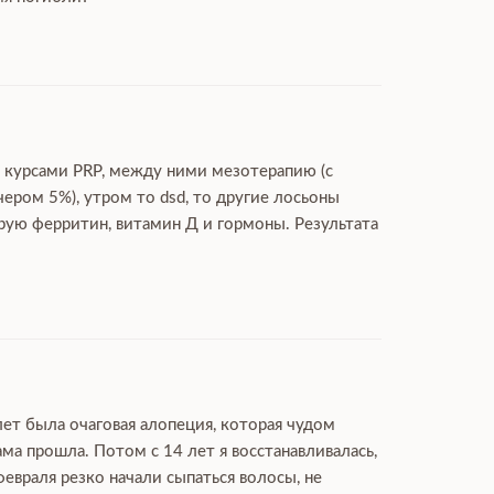
ю курсами PRP, между ними мезотерапию (с
чером 5%), утром то dsd, то другие лосьоны
ирую ферритин, витамин Д и гормоны. Результата
лет была очаговая алопеция, которая чудом
ма прошла. Потом с 14 лет я восстанавливалась,
февраля резко начали сыпаться волосы, не