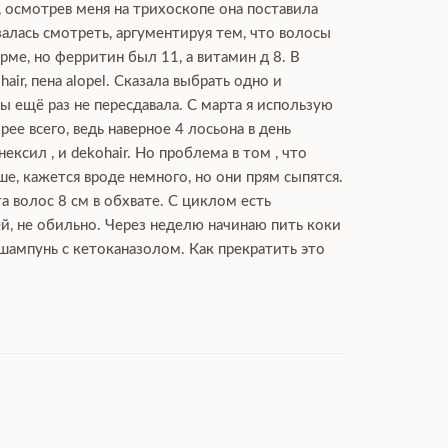
, осмотрев меня на трихоскопе она поставила
залась смотреть, аргументируя тем, что волосы
ме, но ферритин был 11, а витамин д 8. В
ir, пена alopel. Сказала выбрать одно и
 ещё раз не пересдавала. С марта я использую
рее всего, ведь наверное 4 лосьона в день
сил , и dekohair. Но проблема в том , что
ше, кажется вроде немного, но они прям сыпятся.
а волос 8 см в обхвате. С циклом есть
ей, не обильно. Через неделю начинаю пить коки
 шампунь с кетоканазолом. Как прекратить это