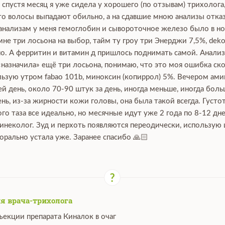
, спустя месяц я уже сидела у хорошего (по отзывам) трихолога
что волосы выпадают обильно, а на сдавшие мною анализы отка
 анализам у меня гемоглобин и сывороточное железо было в нор
е три лосьона на выбор, тайм ту гроу три Энерджи 7,5%, dekoha
о. А ферритин и витамин д пришлось поднимать самой. Анализы
 «назначила» ещё три лосьона, понимаю, что это моя ошибка ско
зую утром fabao 101b, миноксин (копиррол) 5%. Вечером аминек
й день, около 70-90 штук за день, иногда меньше, иногда боль
ь, из-за жирности кожи головы, она была такой всегда. Густот
го таза все идеально, но месячные идут уже 2 года по 8-12 дн
гинеколог. Зуд и перхоть появляются переодически, использую
орально устала уже. Заранее спасибо 🙏🏻
я врача-трихолога
ъекции препарата Киналок в очаг