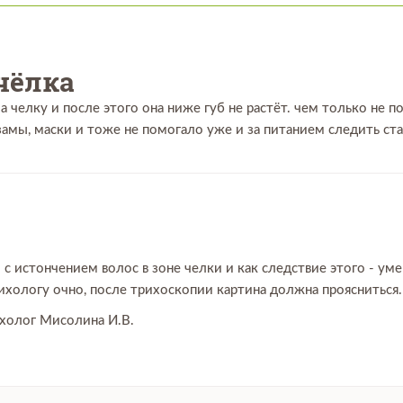
 чёлка
а челку и после этого она ниже губ не растёт. чем только не п
амы, маски и тоже не помогало уже и за питанием следить ст
 с истончением волос в зоне челки и как следствие этого - у
ихологу очно, после трихоскопии картина должна проясниться.
ихолог Мисолина И.В.