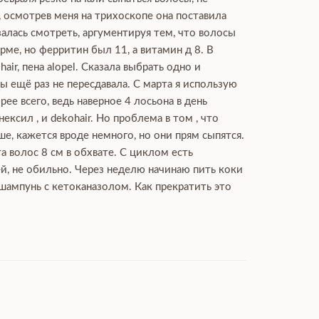
, осмотрев меня на трихоскопе она поставила
залась смотреть, аргументируя тем, что волосы
ме, но ферритин был 11, а витамин д 8. В
ir, пена alopel. Сказала выбрать одно и
 ещё раз не пересдавала. С марта я использую
рее всего, ведь наверное 4 лосьона в день
сил , и dekohair. Но проблема в том , что
ше, кажется вроде немного, но они прям сыпятся.
а волос 8 см в обхвате. С циклом есть
ей, не обильно. Через неделю начинаю пить коки
 шампунь с кетоканазолом. Как прекратить это