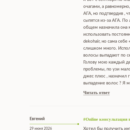
очагами, а равномерно
АГА, но подтвердив , 
сыпятся из-за АГА. По
общем назначила она мн
использовать постоянн
dekohair, но сама себе
слишком много. Исполь
волосы выпадают по се
Голову мою каждый ден
проблемы, по узи мало
джес плюс , назначил 
выпадение волос ? Я м
Читать ответ
Евгений
#Online консультация 
Хотел бы получить ин
29 июня 2026