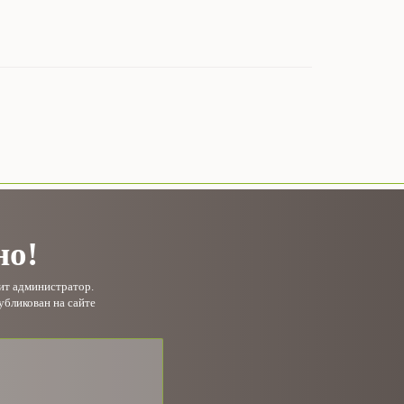
но!
рит администратор.
убликован на сайте