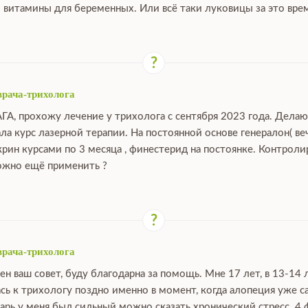
 витамины для беременных. Или всё таки луковицы за это вре
врача-трихолога
АГА, прохожу лечение у трихолога с сентября 2023 года. Дела
ала курс лазерной терапии. На постоянной основе генералон( ве
крин курсами по 3 месяца , финестерид на постоянке. Контрол
можно ещё применить ?
врача-трихолога
ен ваш совет, буду благодарна за помощь. Мне 17 лет, в 13-14 
сь к трихологу поздно именно в момент, когда алопеция уже са
нварь у меня был сильный можно сказать хронический стресс. 4 