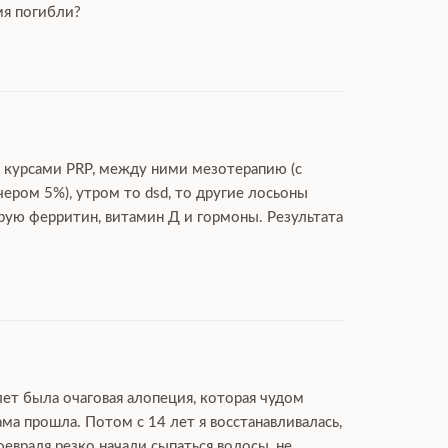
мя погибли?
ю курсами PRP, между ними мезотерапию (с
чером 5%), утром то dsd, то другие лосьоны
ирую ферритин, витамин Д и гормоны. Результата
лет была очаговая алопеция, которая чудом
ма прошла. Потом с 14 лет я восстанавливалась,
февраля резко начали сыпаться волосы, не