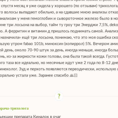
, спустя месяц я уже сидела у хорошего (по отзывам) трихолога
что волосы выпадают обильно, а на сдавшие мною анализы отка
 анализам у меня гемоглобин и сывороточное железо было в нор
е три лосьона на выбор, тайм ту гроу три Энерджи 7,5%, dekoha
о. А ферритин и витамин д пришлось поднимать самой. Анализы
 «назначила» ещё три лосьона, понимаю, что это моя ошибка ско
зую утром fabao 101b, миноксин (копиррол) 5%. Вечером аминек
й день, около 70-90 штук за день, иногда меньше, иногда боль
ь, из-за жирности кожи головы, она была такой всегда. Густот
го таза все идеально, но месячные идут уже 2 года по 8-12 дн
гинеколог. Зуд и перхоть появляются переодически, использую
орально устала уже. Заранее спасибо 🙏🏻
врача-трихолога
ъекции препарата Киналок в очаг