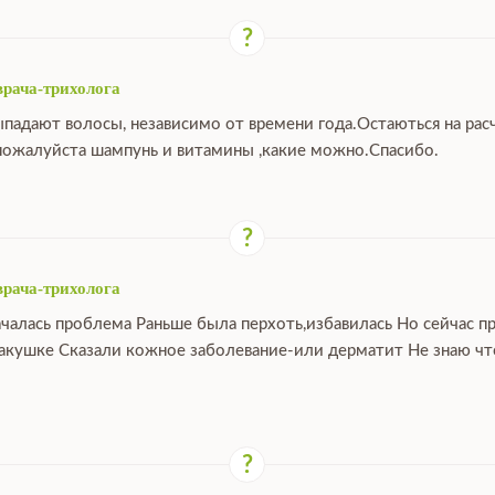
врача-трихолога
ыпадают волосы, независимо от времени года.Остаються на расч
ожалуйста шампунь и витамины ,какие можно.Спасибо.
врача-трихолога
ачалась проблема Раньше была перхоть,избавилась Но сейчас п
макушке Сказали кожное заболевание-или дерматит Не знаю что