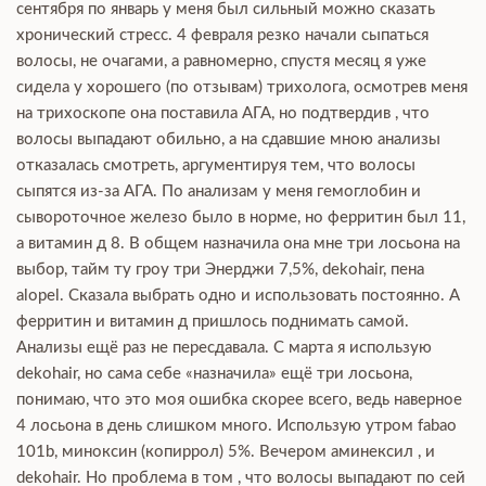
сентября по январь у меня был сильный можно сказать
хронический стресс. 4 февраля резко начали сыпаться
волосы, не очагами, а равномерно, спустя месяц я уже
сидела у хорошего (по отзывам) трихолога, осмотрев меня
на трихоскопе она поставила АГА, но подтвердив , что
волосы выпадают обильно, а на сдавшие мною анализы
отказалась смотреть, аргументируя тем, что волосы
сыпятся из-за АГА. По анализам у меня гемоглобин и
сывороточное железо было в норме, но ферритин был 11,
а витамин д 8. В общем назначила она мне три лосьона на
выбор, тайм ту гроу три Энерджи 7,5%, dekohair, пена
alopel. Сказала выбрать одно и использовать постоянно. А
ферритин и витамин д пришлось поднимать самой.
Анализы ещё раз не пересдавала. С марта я использую
dekohair, но сама себе «назначила» ещё три лосьона,
понимаю, что это моя ошибка скорее всего, ведь наверное
4 лосьона в день слишком много. Использую утром fabao
101b, миноксин (копиррол) 5%. Вечером аминексил , и
dekohair. Но проблема в том , что волосы выпадают по сей