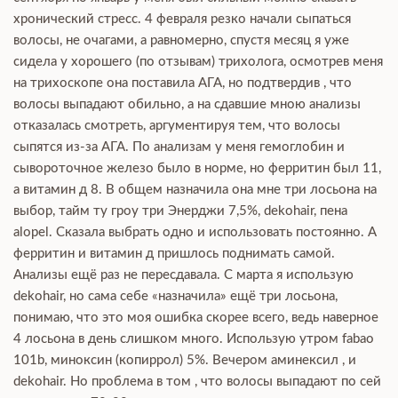
хронический стресс. 4 февраля резко начали сыпаться
волосы, не очагами, а равномерно, спустя месяц я уже
сидела у хорошего (по отзывам) трихолога, осмотрев меня
на трихоскопе она поставила АГА, но подтвердив , что
волосы выпадают обильно, а на сдавшие мною анализы
отказалась смотреть, аргументируя тем, что волосы
сыпятся из-за АГА. По анализам у меня гемоглобин и
сывороточное железо было в норме, но ферритин был 11,
а витамин д 8. В общем назначила она мне три лосьона на
выбор, тайм ту гроу три Энерджи 7,5%, dekohair, пена
alopel. Сказала выбрать одно и использовать постоянно. А
ферритин и витамин д пришлось поднимать самой.
Анализы ещё раз не пересдавала. С марта я использую
dekohair, но сама себе «назначила» ещё три лосьона,
понимаю, что это моя ошибка скорее всего, ведь наверное
4 лосьона в день слишком много. Использую утром fabao
101b, миноксин (копиррол) 5%. Вечером аминексил , и
dekohair. Но проблема в том , что волосы выпадают по сей