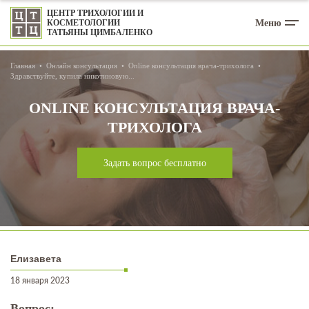
ЦЕНТР ТРИХОЛОГИИ И
Меню
КОСМЕТОЛОГИИ
ТАТЬЯНЫ ЦИМБАЛЕНКО
Главная
Онлайн консультация
Online консультация врача-трихолога
Здравствуйте, купила никотиновую...
ONLINE КОНСУЛЬТАЦИЯ ВРАЧА-
ТРИХОЛОГА
Задать вопрос бесплатно
Елизавета
18 января 2023
Вопрос: