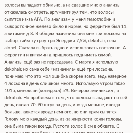
волосы выпадают обильно, а на сдавшие мною анализы
отказалась смотреть, аргументируя тем, что волосы
сыпятся из-за АГА. По анализам у меня гемоглобин и
сывороточное железо было в норме, но ферритин был 11,
а витамин д 8. В общем назначила она мне три лосьона на
выбор, тайм ту гроу три Энерджи 7,5%, dekohair, пена
alopel. Сказала выбрать одно и использовать постоянно. А
ферритин и витамин д пришлось поднимать самой.
Анализы ещё раз не пересдавала. С марта я использую
dekohair, но сама себе «назначила» ещё три лосьона,
понимаю, что это моя ошибка скорее всего, ведь наверное
4 лосьона в день слишком много. Использую утром fabao
101b, миноксин (копиррол) 5%. Вечером аминексил , и
dekohair. Но проблема в том , что волосы выпадают по сей
день, около 70-90 штук за день, иногда меньше, иногда
больше, кажется вроде немного, но они прям сыпятся.
Голову мою каждый день, из-за жирности кожи головы,
она была такой всегда. Густота волос 8 см в обхвате. С