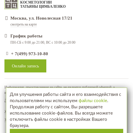
КОСМЕТОЛОГИИ
ТАТЬЯНЫ ЦИМБАЛЕНКО
Москва, ул. Новолесная 17/21
смотреть на карте
График работы
ПН-СБ с 9:00 до 21:00, ВС с 10:00 до 20:00
+ 7(499) 973-10-80
Онлайн запись
Информация, представленная на сайте, не является публичной офертой, а
используется в качестве рекламно-информационных материалов
Для улучшения работы сайта и его взаимодействия с
Лицензия № ЛО-77-01-018071
пользователями мы используем
файлы cookie
.
Продолжая работу с сайтом, Вы разрешаете
Жалобы и предложения
использование cookie-файлов. Вы всегда можете
отключить файлы cookie в настройках Вашего
Запись на прием
браузера.
www.aptekahair.ru
Посетите наш интернет-магазин