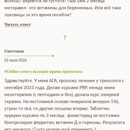
волосы? Вернется ли густота? Пью уже 2 месяца
митеравел- это витамины для беременных. Или всё таки
луковицы за это время погибли?
Читать ответ
Светлана
02 июля 2026
#Online консультация врача-трихолога
Здравствуйте. У меня АГА, прохожу лечение у трихолога с
сентября 2023 года. Делаю курсами PRP, между ними
мезотерапию (с пептидами и без), делала курс лазерной
терапии. На постоянной основе генералон( вечером 5%),
утром то dsd, то другие лосьоны втираю. Таблетки:
нуркрин курсами по 3 месяца , финестерид на постоянке.
Контролирую ферритин, витамин Д и гормоны. Результата
нет никакого 🙁 что можно ещё применить ?