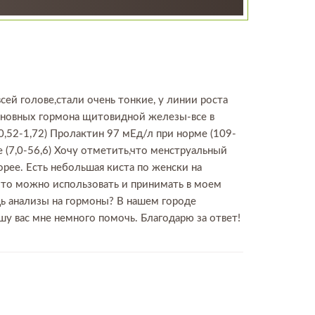
ей голове,стали очень тонкие, у линии роста
основных гормона щитовидной железы-все в
0,52-1,72) Пролактин 97 мЕд/л при норме (109-
 (7,0-56,6) Хочу отметить,что менструальный
рее. Есть небольшая киста по женски на
 что можно использовать и принимать в моем
ь анализы на гормоны? В нашем городе
 вас мне немного помочь. Благодарю за ответ!