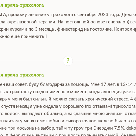
я врача-трихолога
АГА, прохожу лечение у трихолога с сентября 2023 года. Дела
ала курс лазерной терапии. На постоянной основе генералон( ве
крин курсами по 3 месяца , финестерид на постоянке. Контрол
можно ещё применить ?
я врача-трихолога
ен ваш совет, буду благодарна за помощь. Мне 17 лет, в 13-14 
сь к трихологу поздно именно в момент, когда алопеция уже са
нварь у меня был сильный можно сказать хронический стресс. 4 
, спустя месяц я уже сидела у хорошего (по отзывам) трихолога
что волосы выпадают обильно, а на сдавшие мною анализы отка
 анализам у меня гемоглобин и сывороточное железо было в нор
е три лосьона на выбор, тайм ту гроу три Энерджи 7,5%, dekoha
о. А ферритин и витамин д пришлось поднимать самой. Анализы