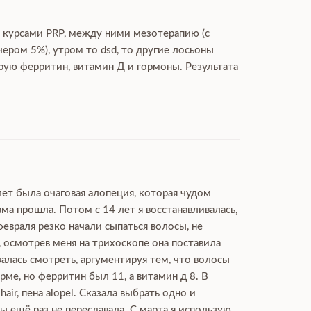
ю курсами PRP, между ними мезотерапию (с
чером 5%), утром то dsd, то другие лосьоны
ирую ферритин, витамин Д и гормоны. Результата
лет была очаговая алопеция, которая чудом
ма прошла. Потом с 14 лет я восстанавливалась,
февраля резко начали сыпаться волосы, не
, осмотрев меня на трихоскопе она поставила
залась смотреть, аргументируя тем, что волосы
ме, но ферритин был 11, а витамин д 8. В
ir, пена alopel. Сказала выбрать одно и
 ещё раз не пересдавала. С марта я использую