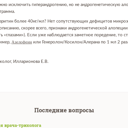
жно исключить гиперандрогению, но не андрогенетическую ал
грамма.
рритин более 40нг/мл? Нет сопутствующих дефицитов микроэл
 описанию, скорее всего, признаки андрогенетической алопеции 
 «глазами»). Если уже наблюдается заметное поредение, то ст
Азелофеин
имер,
или Генеролон/Косилон/Алерана по 1 мл 2 раза
холог, Илларионова Е.В.
Последние вопросы
я врача-трихолога