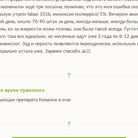
 «назначила» ещё три лосьона, понимаю, что это моя ошибка ско
зую утром fabao 101b, миноксин (копиррол) 5%. Вечером аминек
й день, около 70-90 штук за день, иногда меньше, иногда боль
ь, из-за жирности кожи головы, она была такой всегда. Густот
го таза все идеально, но месячные идут уже 2 года по 8-12 дн
гинеколог. Зуд и перхоть появляются переодически, использую
орально устала уже. Заранее спасибо 🙏🏻
я врача-трихолога
ъекции препарата Киналок в очаг