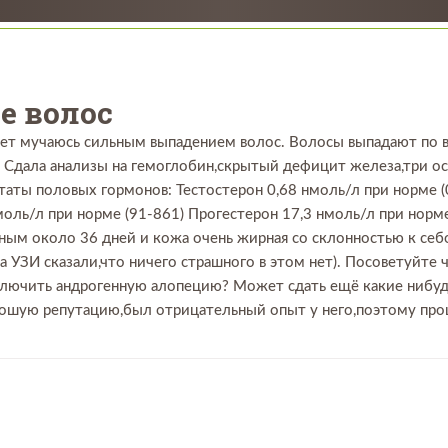
е волос
ет мучаюсь сильным выпадением волос. Волосы выпадают по вс
я. Сдала анализы на гемоглобин,скрытый дефицит железа,три 
аты половых гормонов: Тестостерон 0,68 нмоль/л при норме (
оль/л при норме (91-861) Прогестерон 17,3 нмоль/л при норме
ным около 36 дней и кожа очень жирная со склонностью к себо
а УЗИ сказали,что ничего страшного в этом нет). Посоветуйте
лючить андрогенную алопецию? Может сдать ещё какие нибуд
ошую репутацию,был отрицательный опыт у него,поэтому прошу