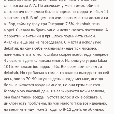
сыпятся из-за АГА. По анализам у меня гемоглобин и
сывороточное железо было в норме, но ферритин был 11,
а витамин д 8. В общем назначила она мне три лосьона на
выбор, тайм ту гроу три Энерджи 7,5%, dekohair, пена
alopel. Сказала выбрать одно и использовать постоянно. А
ферритин и витамин д пришлось поднимать самой.
Анализы ещё раз не пересдавала. С марта я использую
dekohair, но сама себе «назначила» ещё три лосьона,
понимаю, что это моя ошибка скорее всего, ведь наверное
4 лосьона в день слишком много. Использую утром fabao
101b, миноксин (копиррол) 5%. Вечером аминексил , и
dekohair. Но проблема в том , что волосы выпадают по сей
день, около 70-90 штук за день, иногда меньше, иногда
больше, кажется вроде немного, но они прям сыпятся.
Голову мою каждый день, из-за жирности кожи головы,
она была такой всегда. Густота волос 8 см в обхвате. С
циклом есть проблемы, по узи малого таза все идеально,
но месячные идут уже 2 года по 8-12 дней, не обильно.