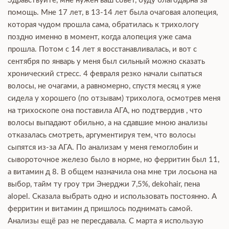
Здравствуйте, мне нужен ваш совет, буду благодарна за
помощь. Мне 17 лет, в 13-14 лет была очаговая алопеция,
которая чудом прошла сама, обратилась к трихологу
поздно именно в момент, когда алопеция уже сама
прошла. Потом с 14 лет я восстанавливалась, и вот с
сентября по январь у меня был сильный можно сказать
хронический стресс. 4 февраля резко начали сыпаться
волосы, не очагами, а равномерно, спустя месяц я уже
сидела у хорошего (по отзывам) трихолога, осмотрев меня
на трихоскопе она поставила АГА, но подтвердив , что
волосы выпадают обильно, а на сдавшие мною анализы
отказалась смотреть, аргументируя тем, что волосы
сыпятся из-за АГА. По анализам у меня гемоглобин и
сывороточное железо было в норме, но ферритин был 11,
а витамин д 8. В общем назначила она мне три лосьона на
выбор, тайм ту гроу три Энерджи 7,5%, dekohair, пена
alopel. Сказала выбрать одно и использовать постоянно. А
ферритин и витамин д пришлось поднимать самой.
Анализы ещё раз не пересдавала. С марта я использую