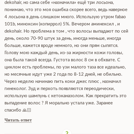
dekohair, но сама себе «назначила» ещё три лосьона,
понимаю, что это моя ошибка скорее всего, ведь наверное
4 лосьона в день слишком много. Использую утром fabao
101b, миноксин (копиррол) 5%. Вечером аминексил , и
dekohair. Но проблема в том , что волосы выпадают по сей
день, около 70-90 штук за день, иногда меньше, иногда
больше, кажется вроде немного, но они прям сыпятся.
Голову мою каждый день, из-за жирности кожи головы,
она была такой всегда. Густота волос 8 см в обхвате. С
циклом есть проблемы, по узи малого таза все идеально,
но месячные идут уже 2 года по 8-12 дней, не обильно.
Через неделю начинаю пить коки джес плюс , назначил
гинеколог. Зуд и перхоть появляются переодически,
использую шампунь с кетоканазолом. Как прекратить это
выпадение волос ? Я морально устала уже. Заранее
спасибо 🙏🏻
Читать ответ