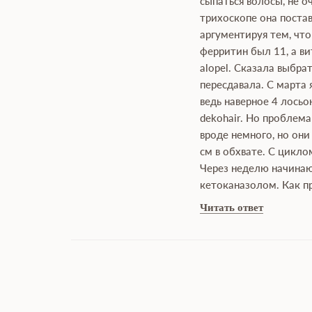
сыпаться волосы, не о
трихоскопе она постав
аргументируя тем, что
ферритин был 11, а ви
alopel. Сказала выбра
пересдавала. С марта 
ведь наверное 4 лосьо
dekohair. Но проблема
вроде немного, но они
см в обхвате. С цикло
Через неделю начинаю 
кетоканазолом. Как пр
Читать ответ