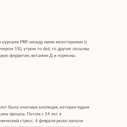
аю курсами PRP, между ними мезотерапию (с
ечером 5%), утром то dsd, то другие лосьоны
лирую ферритин, витамин Д и гормоны.
 лет была очаговая алопеция, которая чудом
сама прошла. Потом с 14 лет я
онический стресс. 4 февраля резко начали