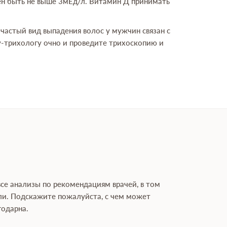
н быть не выше 3мЕд/л. Витамин Д принимать
 частый вид выпадения волос у мужчин связан с
у-трихологу очно и проведите трихоскопию и
все анализы по рекомендациям врачей, в том
огли. Подскажите пожалуйста, с чем может
годарна.