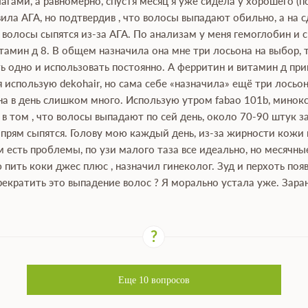
чагами, а равномерно, спустя месяц я уже сидела у хорошего (
ила АГА, но подтвердив , что волосы выпадают обильно, а на
 волосы сыпятся из-за АГА. По анализам у меня гемоглобин и
тамин д 8. В общем назначила она мне три лосьона на выбор, т
ть одно и использовать постоянно. А ферритин и витамин д п
я использую dekohair, но сама себе «назначила» ещё три лосьо
на в день слишком много. Использую утром fabao 101b, минокс
 в том , что волосы выпадают по сей день, около 70-90 штук з
 прям сыпятся. Голову мою каждый день, из-за жирности кожи г
м есть проблемы, по узи малого таза все идеально, но месячные
пить коки джес плюс , назначил гинеколог. Зуд и перхоть по
екратить это выпадение волос ? Я морально устала уже. Заран
Еще
10
вопросов