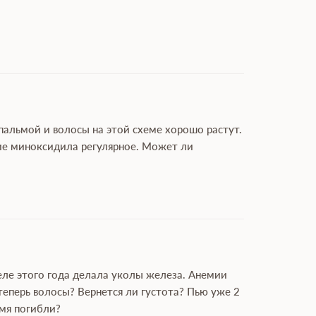
пальмой и волосы на этой схеме хорошо растут.
ние миноксидила регулярное. Может ли
реле этого года делала уколы железа. Анемии
теперь волосы? Вернется ли густота? Пью уже 2
емя погибли?