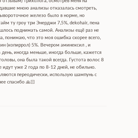
по отзывам) трихолога, осмотрев меня на
 сдавшие мною анализы отказалась смотреть,
 сывороточное железо было в норме, но
айм ту гроу три Энерджи 7,5%, dekohair, пена
ришлось поднимать самой. Анализы ещё раз не
на, понимаю, что это моя ошибка скорее всего,
ин (копиррол) 5%. Вечером аминексил , и
а день, иногда меньше, иногда больше, кажется
оловы, она была такой всегда. Густота волос 8
 идут уже 2 года по 8-12 дней, не обильно.
являются переодически, использую шампунь с
ее спасибо 🙏🏻