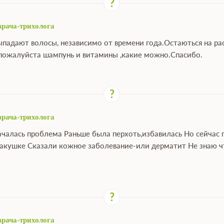
врача-трихолога
ыпадают волосы, независимо от времени года.Остаються на рас
пожалуйста шампунь и витамины ,какие можно.Спасибо.
врача-трихолога
началась проблема Раньше была перхоть,избавилась Но сейчас 
макушке Сказали кожное заболевание-или дерматит Не знаю чт
врача-трихолога