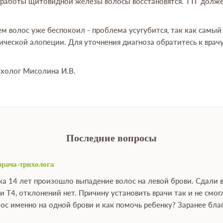
работы щитовидной железы волосы восстановятся. ТТГ долже
ем волос уже беспокоил - проблема усугубится, так как самый
ической алопеции. Для уточнения диагноза обратитесь к врач
ихолог Мисолина И.В.
Последние вопросы
врача-трихолога
ка 14 лет произошло выпадение волос на левой брови. Сдали 
и Т4, отклонений нет. Причину установить врачи так и не см
ос именно на одной брови и как помочь ребенку? Заранее бла