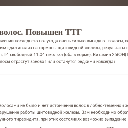
волос. Повышен ТТГ
яжении последнего полугода очень сильно выпадают волосы, во
ям сдал анализ на гормоны щитовидной железы, результаты с
, Т4 свободный 11.04 пмоль/л (оба в норме). Витамин 25(ОН) 
лосы отрастут заново? или останутся редкими навсегда?
 волосами не было и нет истончения волос в лобно-теменной з
нарушение работы щитовидной железы. Вам необходимо обрат
нного тиреоидита, при этих состояниях возможно выпадение 