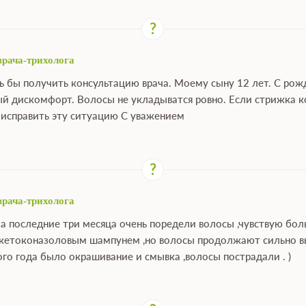
врача-трихолога
ь бы получить консультацию врача. Моему сыну 12 лет. С рож
й дискомфорт. Волосы не укладыватся ровно. Если стрижка ко
исправить эту ситуацию С уважением
врача-трихолога
 за последние три месяца очень поредели волосы ,чувствую бо
 кетоконазоловым шампунем ,но волосы продолжают сильно вып
ого года было окрашивание и смывка ,волосы пострадали . )