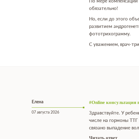
По мере компенсации 
обязательно!
Но, если до этого объ
развитием андрогенет
фототрихограмму.
С уважением, врач-тр
Елена
#Online консультация 
07 августа 2026
Здравствуйте. У ребен
числе на гормоны ТТГ 
связано выпадение вол
Читать ответ