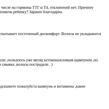
м числе на гормоны ТТГ и Т4, отклонений нет. Причину
 помочь ребенку? Заранее благодарна.
 испытывает посточнный дискомфорт. Волосы не укладыватся
м
ашли ,пользуюсь уже месяц кетоконазоловым шампунем ,но
 смывка ,волосы пострадали . )
.Подскажите пожалуйста шампунь и витамины ,какие