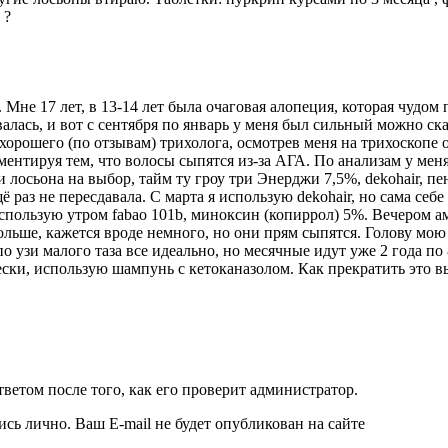
 ?
 Мне 17 лет, в 13-14 лет была очаговая алопеция, которая чудом
алась, и вот с сентября по январь у меня был сильный можно ска
у хорошего (по отзывам) трихолога, осмотрев меня на трихоскопе
ментируя тем, что волосы сыпятся из-за АГА. По анализам у мен
 лосьона на выбор, тайм ту гроу три Энерджи 7,5%, dekohair, пе
аз не пересдавала. С марта я использую dekohair, но сама себе
Использую утром fabao 101b, миноксин (копиррол) 5%. Вечером ам
 больше, кажется вроде немного, но они прям сыпятся. Голову мо
 по узи малого таза все идеально, но месячные идут уже 2 года п
ески, использую шампунь с кетоканазолом. Как прекратить это в
ветом после того, как его проверит администратор.
ись лично. Ваш E-mail не будет опубликован на сайте