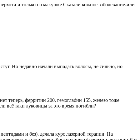
 перхоти и только на макушке Сказали кожное заболевание-или
тут. Но недавно начали выпадать волосы, не сильно, но
нет теперь, ферритин 200, гемоглабин 155, железо тоже
ли всё таки луковицы за это время погибли?
пептидами и без), делала курс лазерной терапии. На
, финестерид на постоянке. Контролирую ферритин, витамин Д и