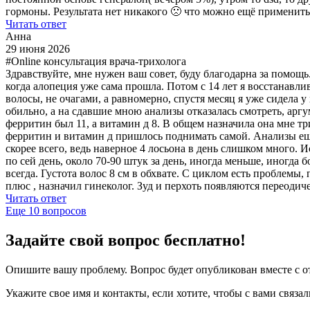
гормоны. Результата нет никакого 🙁 что можно ещё применить
Читать ответ
Анна
29 июня 2026
#Online консультация врача-трихолога
Здравствуйте, мне нужен ваш совет, буду благодарна за помощь.
когда алопеция уже сама прошла. Потом с 14 лет я восстанавлив
волосы, не очагами, а равномерно, спустя месяц я уже сидела 
обильно, а на сдавшие мною анализы отказалась смотреть, аргу
ферритин был 11, а витамин д 8. В общем назначила она мне три
ферритин и витамин д пришлось поднимать самой. Анализы ещё р
скорее всего, ведь наверное 4 лосьона в день слишком много. 
по сей день, около 70-90 штук за день, иногда меньше, иногда
всегда. Густота волос 8 см в обхвате. С циклом есть проблемы,
плюс , назначил гинеколог. Зуд и перхоть появляются переодич
Читать ответ
Еще
10
вопросов
Задайте свой вопрос бесплатно!
Опишите вашу проблему. Вопрос будет опубликован вместе с от
Укажите свое имя и контакты, если хотите, чтобы с вами связал