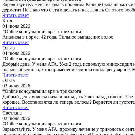
Здравствуйте,у меня началась проблема Раньше была перхоть,и
дерматит Не знаю что с этим делать и как лечить От этого воо
Читать ответ
Катя
04 июля 2026
#Online консультация врача-трихолога
Анализы в норме. 42 года. Сильное выпадение волос
Читать ответ
Ольга
04 июля 2026
#Online консультация врача-трихолога
Добрый день. У меня АГА. Уже 2 года использую миноксидил и 
больше обычного, хотя применение миноксидила регулярное. М
Читать ответ
Ольга
03 июля 2026
#Online консультация врача-трихолога
Добрый день, волосы начали выпадать 7 лет назад сильно. 7 ле
хорошее. Восстановятся ли теперь волосы? Вернется ли густот
Читать ответ
Светлана
02 июля 2026
#Online консультация врача-трихолога
Здравствуйте. У меня АГА, прохожу лечение у трихолога с сент
постоянной основе генералон( вечером 5%), утром то dsd, то 