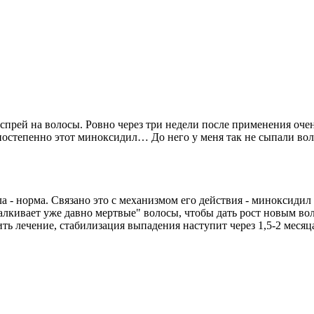
 спрей на волосы. Ровно через три недели после применения оче
тепенно этот миноксидил… До него у меня так не сыпали воло
а - норма. Связано это с механизмом его действия - миноксидил
алкивает уже давно мертвые" волосы, чтобы дать рост новым во
ь лечение, стабилизация выпадения наступит через 1,5-2 месяц