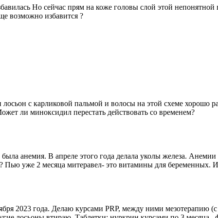
збавилась Но сейчас прям на коже головы слой этой непонятной
бще возможно избавится ?
лосьон с карликовой пальмой и волосы на этой схеме хорошо рас
ожет ли миноксидил перестать действовать со временем?
т была анемия. В апреле этого года делала уколы железа. Анемии 
а? Пью уже 2 месяца митеравел- это витамины для беременных. И
ября 2023 года. Делаю курсами PRP, между ними мезотерапию (с 
другие лосьоны втираю. Таблетки: нуркрин курсами по 3 месяца 