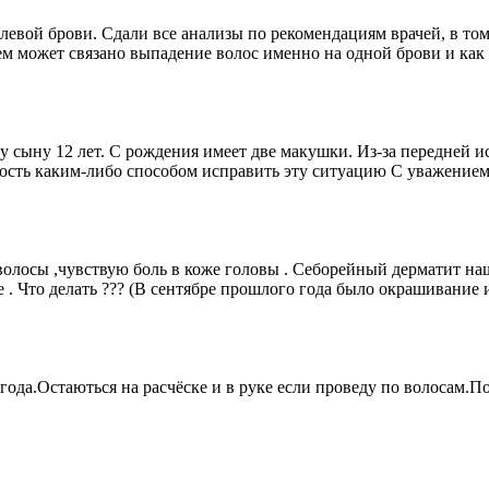
 левой брови. Сдали все анализы по рекомендациям врачей, в то
чем может связано выпадение волос именно на одной брови и как
у сыну 12 лет. С рождения имеет две макушки. Из-за передней
жность каким-либо способом исправить эту ситуацию С уважение
 волосы ,чувствую боль в коже головы . Себорейный дерматит н
. Что делать ??? (В сентябре прошлого года было окрашивание и
 года.Остаються на расчёске и в руке если проведу по волосам