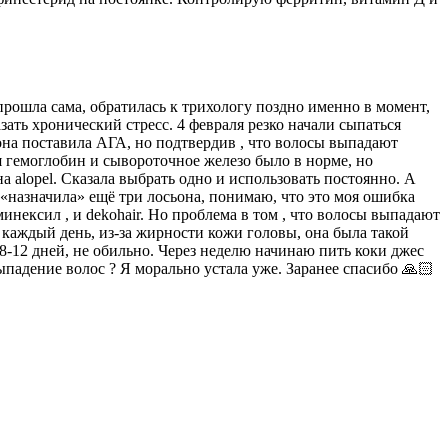
 прошла сама, обратилась к трихологу поздно именно в момент,
зать хронический стресс. 4 февраля резко начали сыпаться
 она поставила АГА, но подтвердив , что волосы выпадают
я гемоглобин и сывороточное железо было в норме, но
на alopel. Сказала выбрать одно и использовать постоянно. А
 «назначила» ещё три лосьона, понимаю, что это моя ошибка
инексил , и dekohair. Но проблема в том , что волосы выпадают
ю каждый день, из-за жирности кожи головы, она была такой
о 8-12 дней, не обильно. Через неделю начинаю пить коки джес
ыпадение волос ? Я морально устала уже. Заранее спасибо 🙏🏻