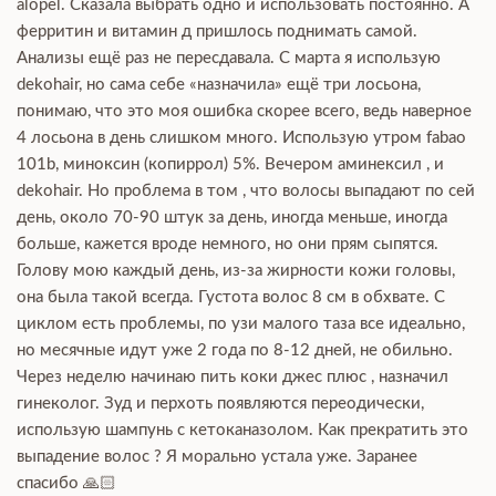
alopel. Сказала выбрать одно и использовать постоянно. А
ферритин и витамин д пришлось поднимать самой.
Анализы ещё раз не пересдавала. С марта я использую
dekohair, но сама себе «назначила» ещё три лосьона,
понимаю, что это моя ошибка скорее всего, ведь наверное
4 лосьона в день слишком много. Использую утром fabao
101b, миноксин (копиррол) 5%. Вечером аминексил , и
dekohair. Но проблема в том , что волосы выпадают по сей
день, около 70-90 штук за день, иногда меньше, иногда
больше, кажется вроде немного, но они прям сыпятся.
Голову мою каждый день, из-за жирности кожи головы,
она была такой всегда. Густота волос 8 см в обхвате. С
циклом есть проблемы, по узи малого таза все идеально,
но месячные идут уже 2 года по 8-12 дней, не обильно.
Через неделю начинаю пить коки джес плюс , назначил
гинеколог. Зуд и перхоть появляются переодически,
использую шампунь с кетоканазолом. Как прекратить это
выпадение волос ? Я морально устала уже. Заранее
спасибо 🙏🏻