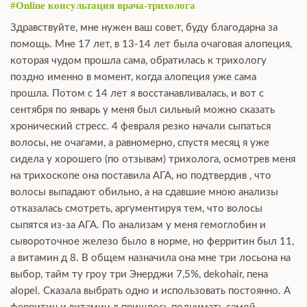
#Online консультация врача-трихолога
Здравствуйте, мне нужен ваш совет, буду благодарна за
помощь. Мне 17 лет, в 13-14 лет была очаговая алопеция,
которая чудом прошла сама, обратилась к трихологу
поздно именно в момент, когда алопеция уже сама
прошла. Потом с 14 лет я восстанавливалась, и вот с
сентября по январь у меня был сильный можно сказать
хронический стресс. 4 февраля резко начали сыпаться
волосы, не очагами, а равномерно, спустя месяц я уже
сидела у хорошего (по отзывам) трихолога, осмотрев меня
на трихоскопе она поставила АГА, но подтвердив , что
волосы выпадают обильно, а на сдавшие мною анализы
отказалась смотреть, аргументируя тем, что волосы
сыпятся из-за АГА. По анализам у меня гемоглобин и
сывороточное железо было в норме, но ферритин был 11,
а витамин д 8. В общем назначила она мне три лосьона на
выбор, тайм ту гроу три Энерджи 7,5%, dekohair, пена
alopel. Сказала выбрать одно и использовать постоянно. А