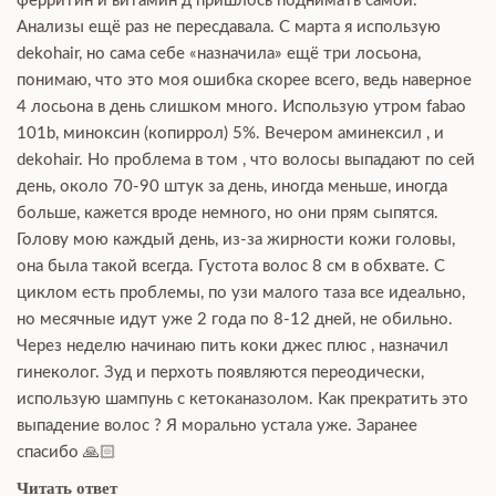
ферритин и витамин д пришлось поднимать самой.
Анализы ещё раз не пересдавала. С марта я использую
dekohair, но сама себе «назначила» ещё три лосьона,
понимаю, что это моя ошибка скорее всего, ведь наверное
4 лосьона в день слишком много. Использую утром fabao
101b, миноксин (копиррол) 5%. Вечером аминексил , и
dekohair. Но проблема в том , что волосы выпадают по сей
день, около 70-90 штук за день, иногда меньше, иногда
больше, кажется вроде немного, но они прям сыпятся.
Голову мою каждый день, из-за жирности кожи головы,
она была такой всегда. Густота волос 8 см в обхвате. С
циклом есть проблемы, по узи малого таза все идеально,
но месячные идут уже 2 года по 8-12 дней, не обильно.
Через неделю начинаю пить коки джес плюс , назначил
гинеколог. Зуд и перхоть появляются переодически,
использую шампунь с кетоканазолом. Как прекратить это
выпадение волос ? Я морально устала уже. Заранее
спасибо 🙏🏻
Читать ответ