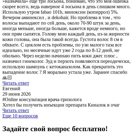
«назначила» ещё три лосьона, понимаю, что это моя ошибка
скорее всего, ведь наверное 4 лосьона в день слишком много.
Использую утром fabao 101b, миноксин (копиррол) 5%.
Вечером аминексил , и dekohair. Но проблема в том , что
волосы выпадают по сей день, около 70-90 штук за день,
иногда меньше, иногда больше, кажется вроде немного, но
они прям сыпятся. Голову мою каждый день, из-за жирности
кожи головы, она была такой всегда. Густота волос 8 см в
обхвате. С циклом есть проблемы, по узи малого таза все
идеально, но месячные идут уже 2 года по 8-12 дней, не
обильно. Через неделю начинаю пить коки джес плюс ,
назначил гинеколог. Зуд и перхоть появляются переодически,
использую шампунь с кетоканазолом. Как прекратить это
выпадение волос ? Я морально устала уже. Заранее спасибо
🙏🏻
Читать ответ
Евгений
29 июня 2026
#Online консультация врача-трихолога
Хотел бы получить инъекции препарата Киналок в очаг
Читать ответ
Еще
10
вопросов
Задайте свой вопрос бесплатно!