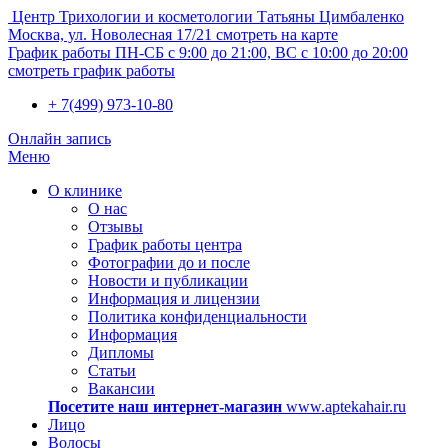
Центр Трихологии и косметологии Татьяны Цимбаленко
Москва, ул. Новолесная 17/21
смотреть на карте
График работы
ПН-СБ с 9:00 до 21:00, ВС с 10:00 до 20:00
смотреть график работы
+ 7(499) 973-10-80
Онлайн запись
Меню
О клинике
О нас
Отзывы
График работы центра
Фотографии до и после
Новости и публикации
Информация и лицензии
Политика конфиденциальности
Информация
Дипломы
Статьи
Вакансии
Посетите наш интернет-магазин
www.aptekahair.ru
Лицо
Волосы