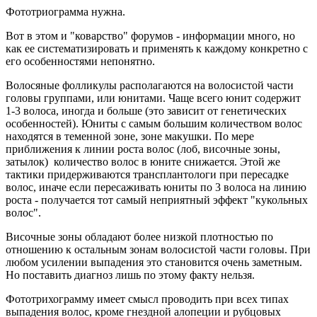
Фототриограмма нужна.
Вот в этом и "коварство" форумов - информации много, но
как ее систематизировать и применять к каждому конкретно с
его особенностями непонятно.
Волосяные фолликулы располагаются на волосистой части
головы группами, или юнитами. Чаще всего юнит содержит
1-3 волоса, иногда и больше (это зависит от генетических
особенностей). Юниты с самым большим количеством волос
находятся в теменной зоне, зоне макушки. По мере
приближения к линии роста волос (лоб, височные зоны,
затылок) количество волос в юните снижается. Этой же
тактики придерживаются трансплантологи при пересадке
волос, иначе если пересаживать юниты по 3 волоса на линию
роста - получается тот самый неприятный эффект "кукольных
волос".
Височные зоны обладают более низкой плотностью по
отношению к остальным зонам волосистой части головы. При
любом усилении выпадения это становится очень заметным.
Но поставить диагноз лишь по этому факту нельзя.
Фототрихограмму имеет смысл проводить при всех типах
выпадения волос, кроме гнездной алопеции и рубцовых