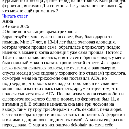
курсами по 3 месяца , финестерид на постоянке. Контролирую
ферритин, витамин Д и гормоны. Результата нет никакого 🙁
что можно ещё применить ?
Читать ответ
Анна
29 июня 2026
#Online консультация врача-трихолога
Здравствуйте, мне нужен ваш совет, буду благодарна за
помощь. Мне 17 лет, в 13-14 лет была очаговая алопеция,
которая чудом прошла сама, обратилась к трихологу поздно
именно в момент, когда алопеция уже сама прошла. Потом с
14 лет я восстанавливалась, и вот с сентября по январь у меня
был сильный можно сказать хронический стресс. 4 февраля
резко начали сыпаться волосы, не очагами, а равномерно,
спустя месяц я уже сидела у хорошего (по отзывам) трихолога,
осмотрев меня на трихоскопе она поставила АГА, но
подтвердив , что волосы выпадают обильно, а на сдавшие
мною анализы отказалась смотреть, аргументируя тем, что
волосы сыпятся из-за АГА. По анализам у меня гемоглобин и
сывороточное железо было в норме, но ферритин был 11, а
витамин д 8. В общем назначила она мне три лосьона на
выбор, тайм ту гроу три Энерджи 7,5%, dekohair, пена alopel.
Сказала выбрать одно и использовать постоянно. А ферритин
и витамин д пришлось поднимать самой. Анализы ещё раз не
пересдавала. С марта я использую dekohair, но сама себе