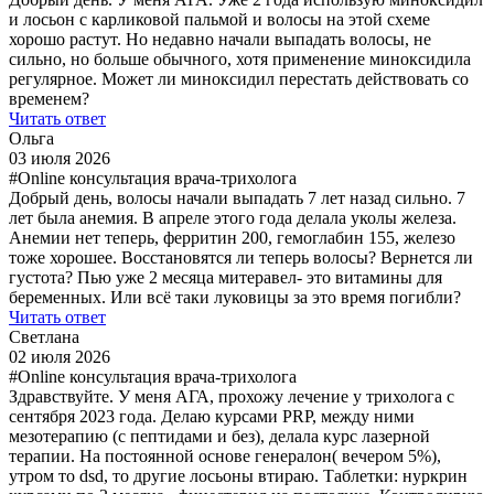
и лосьон с карликовой пальмой и волосы на этой схеме
хорошо растут. Но недавно начали выпадать волосы, не
сильно, но больше обычного, хотя применение миноксидила
регулярное. Может ли миноксидил перестать действовать со
временем?
Читать ответ
Ольга
03 июля 2026
#Online консультация врача-трихолога
Добрый день, волосы начали выпадать 7 лет назад сильно. 7
лет была анемия. В апреле этого года делала уколы железа.
Анемии нет теперь, ферритин 200, гемоглабин 155, железо
тоже хорошее. Восстановятся ли теперь волосы? Вернется ли
густота? Пью уже 2 месяца митеравел- это витамины для
беременных. Или всё таки луковицы за это время погибли?
Читать ответ
Светлана
02 июля 2026
#Online консультация врача-трихолога
Здравствуйте. У меня АГА, прохожу лечение у трихолога с
сентября 2023 года. Делаю курсами PRP, между ними
мезотерапию (с пептидами и без), делала курс лазерной
терапии. На постоянной основе генералон( вечером 5%),
утром то dsd, то другие лосьоны втираю. Таблетки: нуркрин