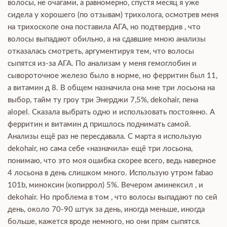
волосы, не очагами, а равномерно, спустя месяц я уже
сидела у хорошего (по отзывам) трихолога, осмотрев меня
на трихоскопе она поставила АГА, но подтвердив , что
волосы выпадают обильно, а на сдавшие мною анализы
отказалась смотреть, аргументируя тем, что волосы
сыпятся из-за АГА. По анализам у меня гемоглобин и
сывороточное железо было в норме, но ферритин был 11,
а витамин д 8. В общем назначила она мне три лосьона на
выбор, тайм ту гроу три Энерджи 7,5%, dekohair, пена
alopel. Сказала выбрать одно и использовать постоянно. А
ферритин и витамин д пришлось поднимать самой.
Анализы ещё раз не пересдавала. С марта я использую
dekohair, но сама себе «назначила» ещё три лосьона,
понимаю, что это моя ошибка скорее всего, ведь наверное
4 лосьона в день слишком много. Использую утром fabao
101b, миноксин (копиррол) 5%. Вечером аминексил , и
dekohair. Но проблема в том , что волосы выпадают по сей
день, около 70-90 штук за день, иногда меньше, иногда
больше, кажется вроде немного, но они прям сыпятся.