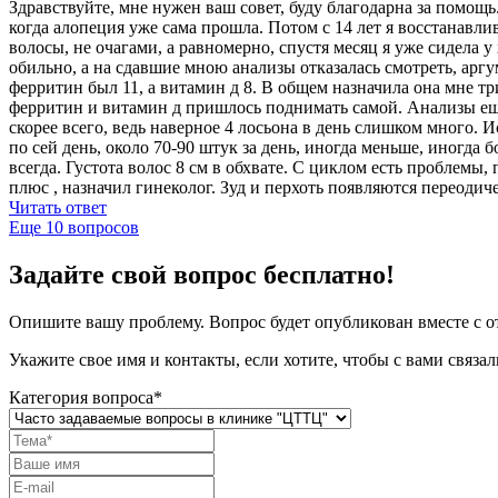
Здравствуйте, мне нужен ваш совет, буду благодарна за помощь.
когда алопеция уже сама прошла. Потом с 14 лет я восстанавлив
волосы, не очагами, а равномерно, спустя месяц я уже сидела 
обильно, а на сдавшие мною анализы отказалась смотреть, аргу
ферритин был 11, а витамин д 8. В общем назначила она мне три
ферритин и витамин д пришлось поднимать самой. Анализы ещё р
скорее всего, ведь наверное 4 лосьона в день слишком много. 
по сей день, около 70-90 штук за день, иногда меньше, иногда
всегда. Густота волос 8 см в обхвате. С циклом есть проблемы,
плюс , назначил гинеколог. Зуд и перхоть появляются переодич
Читать ответ
Еще
10
вопросов
Задайте свой вопрос бесплатно!
Опишите вашу проблему. Вопрос будет опубликован вместе с от
Укажите свое имя и контакты, если хотите, чтобы с вами связал
Категория вопроса*