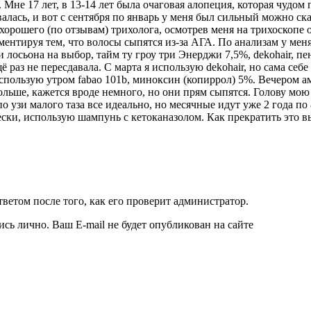
 Мне 17 лет, в 13-14 лет была очаговая алопеция, которая чудом
алась, и вот с сентября по январь у меня был сильный можно ска
у хорошего (по отзывам) трихолога, осмотрев меня на трихоскопе
ментируя тем, что волосы сыпятся из-за АГА. По анализам у мен
 лосьона на выбор, тайм ту гроу три Энерджи 7,5%, dekohair, пе
аз не пересдавала. С марта я использую dekohair, но сама себе
Использую утром fabao 101b, миноксин (копиррол) 5%. Вечером ам
 больше, кажется вроде немного, но они прям сыпятся. Голову мо
 по узи малого таза все идеально, но месячные идут уже 2 года п
ески, использую шампунь с кетоканазолом. Как прекратить это в
ветом после того, как его проверит администратор.
ись лично. Ваш E-mail не будет опубликован на сайте