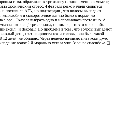
 прошла сама, обратилась к трихологу поздно именно в момент,
зать хронический стресс. 4 февраля резко начали сыпаться
 она поставила АГА, но подтвердив , что волосы выпадают
я гемоглобин и сывороточное железо было в норме, но
на alopel. Сказала выбрать одно и использовать постоянно. А
 «назначила» ещё три лосьона, понимаю, что это моя ошибка
инексил , и dekohair. Но проблема в том , что волосы выпадают
ю каждый день, из-за жирности кожи головы, она была такой
о 8-12 дней, не обильно. Через неделю начинаю пить коки джес
ыпадение волос ? Я морально устала уже. Заранее спасибо 🙏🏻