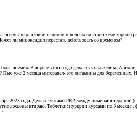
лосьон с карликовой пальмой и волосы на этой схеме хорошо рас
ожет ли миноксидил перестать действовать со временем?
т была анемия. В апреле этого года делала уколы железа. Анемии 
а? Пью уже 2 месяца митеравел- это витамины для беременных. И
ября 2023 года. Делаю курсами PRP, между ними мезотерапию (с 
другие лосьоны втираю. Таблетки: нуркрин курсами по 3 месяца 
 ?