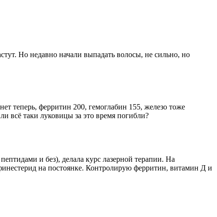
тут. Но недавно начали выпадать волосы, не сильно, но
нет теперь, ферритин 200, гемоглабин 155, железо тоже
ли всё таки луковицы за это время погибли?
пептидами и без), делала курс лазерной терапии. На
, финестерид на постоянке. Контролирую ферритин, витамин Д и