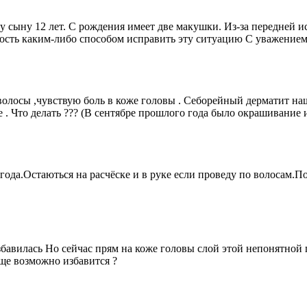
у сыну 12 лет. С рождения имеет две макушки. Из-за передней
жность каким-либо способом исправить эту ситуацию С уважение
 волосы ,чувствую боль в коже головы . Себорейный дерматит н
. Что делать ??? (В сентябре прошлого года было окрашивание и
 года.Остаються на расчёске и в руке если проведу по волосам
збавилась Но сейчас прям на коже головы слой этой непонятной
бще возможно избавится ?