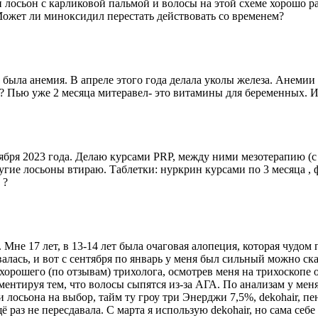
лосьон с карликовой пальмой и волосы на этой схеме хорошо рас
ожет ли миноксидил перестать действовать со временем?
т была анемия. В апреле этого года делала уколы железа. Анемии 
а? Пью уже 2 месяца митеравел- это витамины для беременных. И
ября 2023 года. Делаю курсами PRP, между ними мезотерапию (с 
другие лосьоны втираю. Таблетки: нуркрин курсами по 3 месяца 
 ?
 Мне 17 лет, в 13-14 лет была очаговая алопеция, которая чудом
алась, и вот с сентября по январь у меня был сильный можно ска
у хорошего (по отзывам) трихолога, осмотрев меня на трихоскопе
ментируя тем, что волосы сыпятся из-за АГА. По анализам у мен
 лосьона на выбор, тайм ту гроу три Энерджи 7,5%, dekohair, пе
аз не пересдавала. С марта я использую dekohair, но сама себе