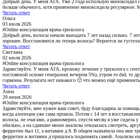
Добрый день. У меня АГА. Уже 2 года использую миноксидил и 
больше обычного, хотя применение миноксидила регулярное. М
Читать ответ
Ольга
03 июля 2026
#Online консультация врача-трихолога
Добрый день, волосы начали выпадать 7 лет назад сильно. 7 ле
хорошее. Восстановятся ли теперь волосы? Вернется ли густот
Читать ответ
Светлана
02 июля 2026
#Online консультация врача-трихолога
Здравствуйте. У меня АГА, прохожу лечение у трихолога с сент
постоянной основе генералон( вечером 5%), утром то dsd, то 
гормоны. Результата нет никакого 🙁 что можно ещё применить
Читать ответ
Анна
29 июня 2026
#Online консультация врача-трихолога
Здравствуйте, мне нужен ваш совет, буду благодарна за помощь.
когда алопеция уже сама прошла. Потом с 14 лет я восстанавлив
волосы, не очагами, а равномерно, спустя месяц я уже сидела 
обильно, а на сдавшие мною анализы отказалась смотреть, аргу
ферритин был 11, а витамин д 8. В общем назначила она мне три
ферритин и витамин д пришлось поднимать самой. Анализы ещё р