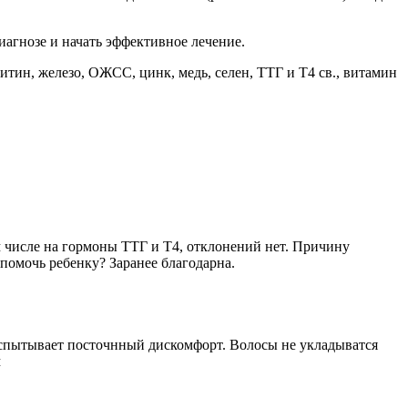
иагнозе и начать эффективное лечение.
тин, железо, ОЖСС, цинк, медь, селен, ТТГ и Т4 св., витамин
м числе на гормоны ТТГ и Т4, отклонений нет. Причину
 помочь ребенку? Заранее благодарна.
 испытывает посточнный дискомфорт. Волосы не укладыватся
м