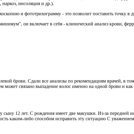
 наркоз, инсоляция и др.).
хоскопию и фототрихограмму - это позволит поставить точку в д
инимум", он включает в себя - клинический анализ крови, ферри
 левой брови. Сдали все анализы по рекомендациям врачей, в то
чем может связано выпадение волос именно на одной брови и как
у сыну 12 лет. С рождения имеет две макушки. Из-за передней
жность каким-либо способом исправить эту ситуацию С уважение