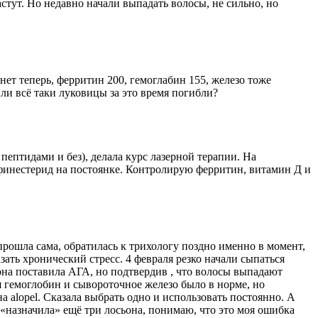
тут. Но недавно начали выпадать волосы, не сильно, но
нет теперь, ферритин 200, гемоглабин 155, железо тоже
ли всё таки луковицы за это время погибли?
пептидами и без), делала курс лазерной терапии. На
, финестерид на постоянке. Контролирую ферритин, витамин Д и
 прошла сама, обратилась к трихологу поздно именно в момент,
зать хронический стресс. 4 февраля резко начали сыпаться
 она поставила АГА, но подтвердив , что волосы выпадают
я гемоглобин и сывороточное железо было в норме, но
на alopel. Сказала выбрать одно и использовать постоянно. А
 «назначила» ещё три лосьона, понимаю, что это моя ошибка