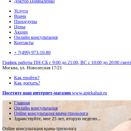
Доктор Цимбаленко
Услуги
Врачи
Процедуры
Цены
Акции
Онлайн консультация
Контакты
+ 7(499) 973-10-80
График работы
ПН-СБ с 9:00 до 21:00, ВС с 10:00 до 20:00
смот
Москва, ул. Новолесная 17/21
Как пройти?
Как доехать?
Посетите наш интернет-магазин
www.aptekahair.ru
Главная
Онлайн консультация
Online консультация врача-трихолога
Здравствуйте, мне 25 лет, вторую неделю...
Online консультация врача-трихолога