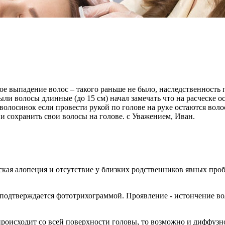
е выпадение волос – такого раньше не было, наследственность по
были волосы длинные (до 15 см) начал замечать что на расческе о
олосинок если провести рукой по голове на руке остаются воло
и сохранить свои волосы на голове. с Уважением, Иван.
кая алопеция и отсутствие у близких родственников явных проб
и подтверждается фототрихограммой. Проявление - истончение в
происходит со всей поверхности головы, то возможно и диффузно