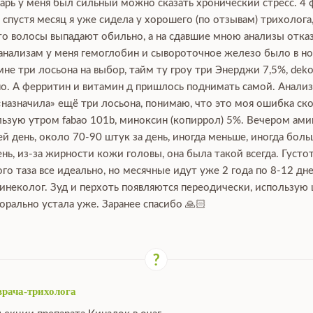
нварь у меня был сильный можно сказать хронический стресс. 4 
, спустя месяц я уже сидела у хорошего (по отзывам) трихолога
что волосы выпадают обильно, а на сдавшие мною анализы отка
 анализам у меня гемоглобин и сывороточное железо было в нор
е три лосьона на выбор, тайм ту гроу три Энерджи 7,5%, dekoha
о. А ферритин и витамин д пришлось поднимать самой. Анализы
 «назначила» ещё три лосьона, понимаю, что это моя ошибка ско
зую утром fabao 101b, миноксин (копиррол) 5%. Вечером аминек
й день, около 70-90 штук за день, иногда меньше, иногда боль
ь, из-за жирности кожи головы, она была такой всегда. Густот
го таза все идеально, но месячные идут уже 2 года по 8-12 дн
гинеколог. Зуд и перхоть появляются переодически, использую
орально устала уже. Заранее спасибо 🙏🏻
врача-трихолога