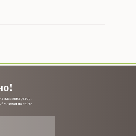
но!
рит администратор.
убликован на сайте