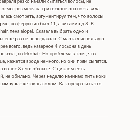
февраля резко начали сыпаться волосы, не
, осмотрев меня на трихоскопе она поставила
залась смотреть, аргументируя тем, что волосы
ме, но ферритин был 11, а витамин д 8. В
ir, пена alopel. Сказала выбрать одно и
 ещё раз не пересдавала. С марта я использую
рее всего, ведь наверное 4 лосьона в день
сил , и dekohair. Но проблема в том , что
ше, кажется вроде немного, но они прям сыпятся.
а волос 8 см в обхвате. С циклом есть
ей, не обильно. Через неделю начинаю пить коки
 шампунь с кетоканазолом. Как прекратить это