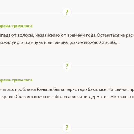
врача-трихолога
ыпадают волосы, независимо от времени года.Остаються на расч
ожалуйста шампунь и витамины ,какие можно.Спасибо.
врача-трихолога
ачалась проблема Раньше была перхоть,избавилась Но сейчас п
макушке Сказали кожное заболевание-или дерматит Не знаю что