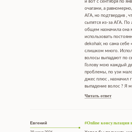
и вот с сентября по я
очагами, а равномерно
АГА, но подтвердив , 
сыпятся из-за АГА. По
общем назначила она мн
использовать постоянн
dekohair, но сама себе
слишком много. Исполь
волосы выпадают по се
Голову мою каждый ден
проблемы, по узи мало
джес плюс , назначил 
выпадение волос ? Я м
Читать ответ
Евгений
#Online консультация 