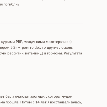
мя погибли?
ю курсами PRP, между ними мезотерапию (с
чером 5%), утром то dsd, то другие лосьоны
ирую ферритин, витамин Д и гормоны. Результата
лет была очаговая алопеция, которая чудом
ма прошла. Потом с 14 лет я восстанавливалась,