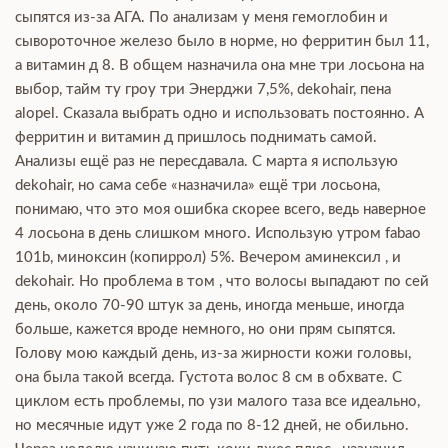
сыпятся из-за АГА. По анализам у меня гемоглобин и
сывороточное железо было в норме, но ферритин был 11,
а витамин д 8. В общем назначила она мне три лосьона на
выбор, тайм ту гроу три Энерджи 7,5%, dekohair, пена
alopel. Сказала выбрать одно и использовать постоянно. А
ферритин и витамин д пришлось поднимать самой.
Анализы ещё раз не пересдавала. С марта я использую
dekohair, но сама себе «назначила» ещё три лосьона,
понимаю, что это моя ошибка скорее всего, ведь наверное
4 лосьона в день слишком много. Использую утром fabao
101b, миноксин (копиррол) 5%. Вечером аминексил , и
dekohair. Но проблема в том , что волосы выпадают по сей
день, около 70-90 штук за день, иногда меньше, иногда
больше, кажется вроде немного, но они прям сыпятся.
Голову мою каждый день, из-за жирности кожи головы,
она была такой всегда. Густота волос 8 см в обхвате. С
циклом есть проблемы, по узи малого таза все идеально,
но месячные идут уже 2 года по 8-12 дней, не обильно.