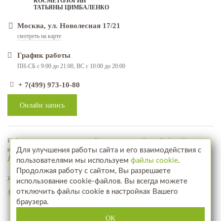
КОСМЕТОЛОГИИ
ТАТЬЯНЫ ЦИМБАЛЕНКО
Москва, ул. Новолесная 17/21
смотреть на карте
График работы
ПН-СБ с 9:00 до 21:00, ВС с 10:00 до 20:00
+ 7(499) 973-10-80
Онлайн запись
Информация, представленная на сайте, не является публичной офертой, а
используется в качестве рекламно-информационных материалов
Для улучшения работы сайта и его взаимодействия с
Лицензия № ЛО-77-01-018071
пользователями мы используем
файлы cookie
.
Продолжая работу с сайтом, Вы разрешаете
Жалобы и предложения
использование cookie-файлов. Вы всегда можете
отключить файлы cookie в настройках Вашего
Запись на прием
браузера.
Посетите наш интернет-магазин
www.aptekahair.ru
OK