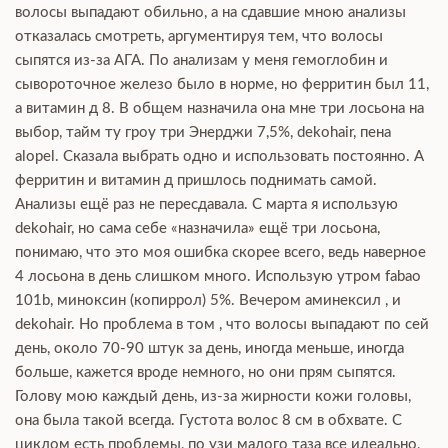
волосы выпадают обильно, а на сдавшие мною анализы
отказалась смотреть, аргументируя тем, что волосы
сыпятся из-за АГА. По анализам у меня гемоглобин и
сывороточное железо было в норме, но ферритин был 11,
а витамин д 8. В общем назначила она мне три лосьона на
выбор, тайм ту гроу три Энерджи 7,5%, dekohair, пена
alopel. Сказала выбрать одно и использовать постоянно. А
ферритин и витамин д пришлось поднимать самой.
Анализы ещё раз не пересдавала. С марта я использую
dekohair, но сама себе «назначила» ещё три лосьона,
понимаю, что это моя ошибка скорее всего, ведь наверное
4 лосьона в день слишком много. Использую утром fabao
101b, миноксин (копиррол) 5%. Вечером аминексил , и
dekohair. Но проблема в том , что волосы выпадают по сей
день, около 70-90 штук за день, иногда меньше, иногда
больше, кажется вроде немного, но они прям сыпятся.
Голову мою каждый день, из-за жирности кожи головы,
она была такой всегда. Густота волос 8 см в обхвате. С
циклом есть проблемы, по узи малого таза все идеально,