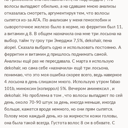
волосы выпадают обильно, а на сдавшие мною анализы
отказалась смотреть, аргументируя тем, что волосы
сыпятся из-за АГА. По анализам у меня гемоглобин и
сывороточное железо было в норме, но ферритин был 11,
а витамин д 8. В общем назначила она мне три лосьона на
выбор, тайм ту гроу три Энерджи 7,5%, dekohair, пена
alopel. Сказала выбрать одно и использовать постоянно. А
ферритин и витамин д пришлось поднимать самой.
Анализы ещё раз не пересдавала. С марта я использую
dekohair, но сама себе «назначила» ещё три лосьона,
понимаю, что это моя ошибка скорее всего, ведь наверное
4 лосьона в день слишком много. Использую утром fabao
101b, миноксин (копиррол) 5%. Вечером аминексил , и
dekohair. Но проблема в том , что волосы выпадают по сей
день, около 70-90 штук за день, иногда меньше, иногда
больше, кажется вроде немного, но они прям сыпятся.
Голову мою каждый день, из-за жирности кожи головы,
она была такой всегда. Густота волос 8 см в обхвате. С