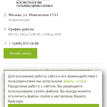
КОСМЕТОЛОГИИ
ТАТЬЯНЫ ЦИМБАЛЕНКО
Москва, ул. Новолесная 17/21
смотреть на карте
График работы
ПН-СБ с 9:00 до 21:00, ВС с 10:00 до 20:00
+ 7(499) 973-10-80
Онлайн запись
Информация, представленная на сайте, не является публичной офертой, а
используется в качестве рекламно-информационных материалов
Для улучшения работы сайта и его взаимодействия с
Лицензия № ЛО-77-01-018071
пользователями мы используем
файлы cookie
.
Продолжая работу с сайтом, Вы разрешаете
Жалобы и предложения
использование cookie-файлов. Вы всегда можете
отключить файлы cookie в настройках Вашего
Запись на прием
браузера.
www.aptekahair.ru
Посетите наш интернет-магазин