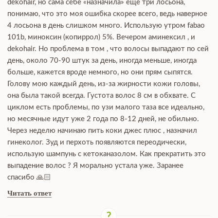
dekohair, но сама себе «назначила» ещё три лосьона,
понимаю, что это моя ошибка скорее всего, ведь наверное
4 лосьона в день слишком много. Использую утром fabao
101b, миноксин (копиррол) 5%. Вечером аминексил , и
dekohair. Но проблема в том , что волосы выпадают по сей
день, около 70-90 штук за день, иногда меньше, иногда
больше, кажется вроде немного, но они прям сыпятся.
Голову мою каждый день, из-за жирности кожи головы,
она была такой всегда. Густота волос 8 см в обхвате. С
циклом есть проблемы, по узи малого таза все идеально,
но месячные идут уже 2 года по 8-12 дней, не обильно.
Через неделю начинаю пить коки джес плюс , назначил
гинеколог. Зуд и перхоть появляются переодически,
использую шампунь с кетоканазолом. Как прекратить это
выпадение волос ? Я морально устала уже. Заранее
спасибо 🙏🏻
Читать ответ