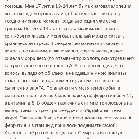
помощь. Мне 17 лет, в 13-14 лет была очаговая алопеция,
которая чудом прошла сама, обратилась к трихологу
поздно именно в момент, когда алопеция уже сама
прошла. Потом с 14 лет я восстанавливалась, и вот с
сентября по январь у меня был сильный можно сказать
хронический стресс. 4 февраля резко начали сыпаться
волосы, не очагами, а равномерно, спустя месяц я уже
сидела у хорошего (по отзывам) трихолога, осмотрев меня
на трихоскопе она поставила АГА, но подтвердив , что
волосы выпадают обильно, а на сдавшие мною анализы
отказалась смотреть, аргументируя тем, что волосы
сыпятся из-за АГА. По анализам у меня гемоглобин и
сывороточное железо было в норме, но ферритин был 11,
а витамин д 8. В общем назначила она мне три лосьона на
выбор, тайм ту гроу три Энерджи 7,5%, dekohair, пена
alopel. Сказала выбрать одно и использовать постоянно. А
ферритин и витамин д пришлось поднимать самой.
Анализы ещё раз не пересдавала. С марта я использую