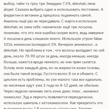
выбор, тайм ту гроу три Энерджи 7,5%, dekohair, пена
alopel. Сказала выбрать одно и использовать постоянно. А
ферритин и витамин д пришлось поднимать самой.
Анализы ещё раз не пересдавала. С марта я использую
dekohair, но сама себе «назначила» ещё три лосьона,
понимаю, что это моя ошибка скорее всего, ведь наверное
4 лосьона в день слишком много. Использую утром fabao
101b, миноксин (копиррол) 5%. Вечером аминексил , и
dekohair. Но проблема в том , что волосы выпадают по сей
день, около 70-90 штук за день, иногда меньше, иногда
больше, кажется вроде немного, но они прям сыпятся.
Голову мою каждый день, из-за жирности кожи головы,
она была такой всегда. Густота волос 8 см в обхвате. С
циклом есть проблемы, по узи малого таза все идеально,
но месячные идут уже 2 года по 8-12 дней, не обильно.
Через неделю начинаю пить коки джес плюс , назначил
гинеколог. Зуд и перхоть появляются переодически,
использую шампунь с кетоканазолом. Как прекратить это
выпадение волос ? Я морально устала уже. Заранее