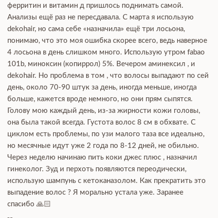
ферритин и витамин д пришлось поднимать самой.
Анализы ещё раз не пересдавала. С марта я использую
dekohair, но сама себе «назначила» ещё три лосьона,
понимаю, что это моя ошибка скорее всего, ведь наверное
4 лосьона в день слишком много. Использую утром fabao
101b, миноксин (копиррол) 5%. Вечером аминексил , и
dekohair. Но проблема в том , что волосы выпадают по сей
день, около 70-90 штук за день, иногда меньше, иногда
больше, кажется вроде немного, но они прям сыпятся.
Голову мою каждый день, из-за жирности кожи головы,
она была такой всегда. Густота волос 8 см в обхвате. С
циклом есть проблемы, по узи малого таза все идеально,
но месячные идут уже 2 года по 8-12 дней, не обильно.
Через неделю начинаю пить коки джес плюс , назначил
гинеколог. Зуд и перхоть появляются переодически,
использую шампунь с кетоканазолом. Как прекратить это
выпадение волос ? Я морально устала уже. Заранее
спасибо 🙏🏻