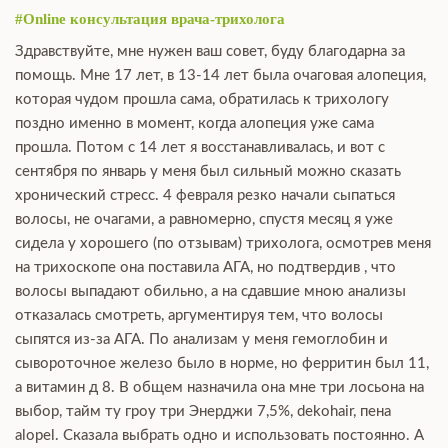
#Online консультация врача-трихолога
Здравствуйте, мне нужен ваш совет, буду благодарна за
помощь. Мне 17 лет, в 13-14 лет была очаговая алопеция,
которая чудом прошла сама, обратилась к трихологу
поздно именно в момент, когда алопеция уже сама
прошла. Потом с 14 лет я восстанавливалась, и вот с
сентября по январь у меня был сильный можно сказать
хронический стресс. 4 февраля резко начали сыпаться
волосы, не очагами, а равномерно, спустя месяц я уже
сидела у хорошего (по отзывам) трихолога, осмотрев меня
на трихоскопе она поставила АГА, но подтвердив , что
волосы выпадают обильно, а на сдавшие мною анализы
отказалась смотреть, аргументируя тем, что волосы
сыпятся из-за АГА. По анализам у меня гемоглобин и
сывороточное железо было в норме, но ферритин был 11,
а витамин д 8. В общем назначила она мне три лосьона на
выбор, тайм ту гроу три Энерджи 7,5%, dekohair, пена
alopel. Сказала выбрать одно и использовать постоянно. А