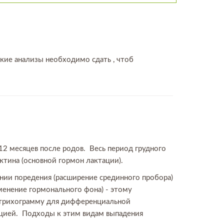
акие анализы необходимо сдать , чтоб
12 месяцев после родов. Весь период грудного
ктина (основной гормон лактации).
ии поредения (расширение срединного пробора)
менение гормонального фона) - этому
тотрихограмму для дифференциальной
цией. Подходы к этим видам выпадения