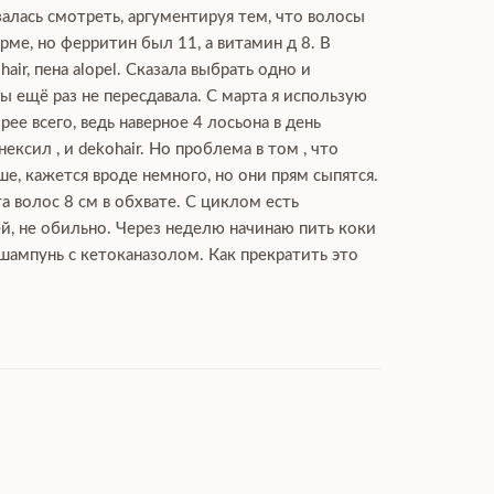
залась смотреть, аргументируя тем, что волосы
ме, но ферритин был 11, а витамин д 8. В
ir, пена alopel. Сказала выбрать одно и
 ещё раз не пересдавала. С марта я использую
рее всего, ведь наверное 4 лосьона в день
сил , и dekohair. Но проблема в том , что
ше, кажется вроде немного, но они прям сыпятся.
а волос 8 см в обхвате. С циклом есть
ей, не обильно. Через неделю начинаю пить коки
 шампунь с кетоканазолом. Как прекратить это