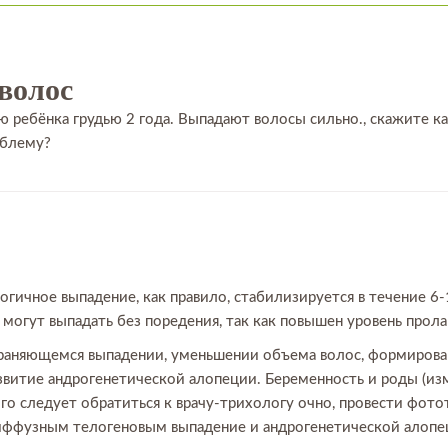
волос
ю ребёнка грудью 2 года. Выпадают волосы сильно., скажите к
облему?
!
ичное выпадение, как правило, стабилизируется в течение 6-
могут выпадать без поредения, так как повышен уровень прола
раняющемся выпадении, уменьшении объема волос, формирован
звитие андрогенетической алопеции. Беременность и роды (из
ого следует обратиться к врачу-трихологу очно, провести фо
иффузным телогеновым выпадение и андрогенетической алопе