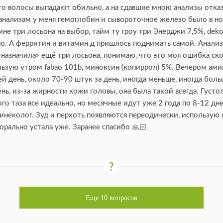
что волосы выпадают обильно, а на сдавшие мною анализы отка
 анализам у меня гемоглобин и сывороточное железо было в нор
е три лосьона на выбор, тайм ту гроу три Энерджи 7,5%, dekoha
о. А ферритин и витамин д пришлось поднимать самой. Анализы
 «назначила» ещё три лосьона, понимаю, что это моя ошибка ско
зую утром fabao 101b, миноксин (копиррол) 5%. Вечером аминек
й день, около 70-90 штук за день, иногда меньше, иногда боль
ь, из-за жирности кожи головы, она была такой всегда. Густот
го таза все идеально, но месячные идут уже 2 года по 8-12 дн
гинеколог. Зуд и перхоть появляются переодически, использую
орально устала уже. Заранее спасибо 🙏🏻
Еще
10
вопросов