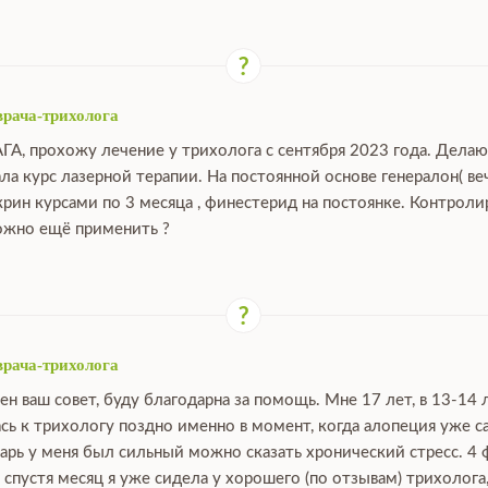
врача-трихолога
АГА, прохожу лечение у трихолога с сентября 2023 года. Дела
ала курс лазерной терапии. На постоянной основе генералон( ве
крин курсами по 3 месяца , финестерид на постоянке. Контрол
можно ещё применить ?
врача-трихолога
ен ваш совет, буду благодарна за помощь. Мне 17 лет, в 13-14 
сь к трихологу поздно именно в момент, когда алопеция уже са
нварь у меня был сильный можно сказать хронический стресс. 4 
, спустя месяц я уже сидела у хорошего (по отзывам) трихолога