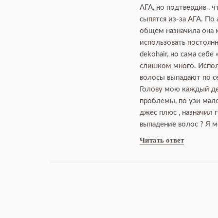
АГА, но подтвердив , 
сыпятся из-за АГА. По
общем назначила она мн
использовать постоянн
dekohair, но сама себе
слишком много. Исполь
волосы выпадают по се
Голову мою каждый ден
проблемы, по узи мало
джес плюс , назначил 
выпадение волос ? Я м
Читать ответ