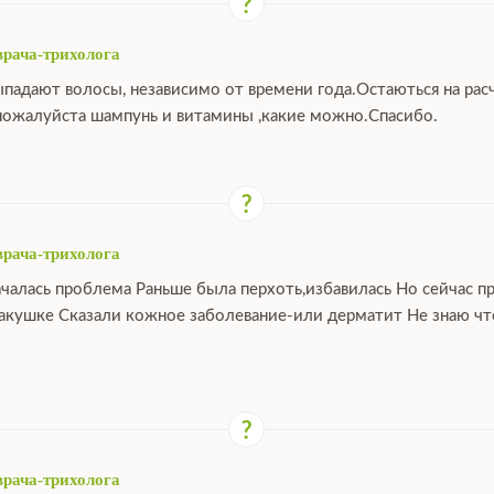
врача-трихолога
ыпадают волосы, независимо от времени года.Остаються на расч
ожалуйста шампунь и витамины ,какие можно.Спасибо.
врача-трихолога
ачалась проблема Раньше была перхоть,избавилась Но сейчас п
макушке Сказали кожное заболевание-или дерматит Не знаю что
врача-трихолога