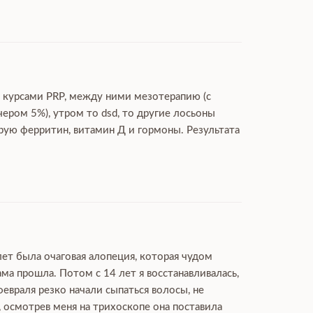
ю курсами PRP, между ними мезотерапию (с
чером 5%), утром то dsd, то другие лосьоны
ирую ферритин, витамин Д и гормоны. Результата
лет была очаговая алопеция, которая чудом
ма прошла. Потом с 14 лет я восстанавливалась,
февраля резко начали сыпаться волосы, не
, осмотрев меня на трихоскопе она поставила