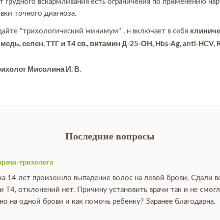
 грудного вскармливания есть ограничения по применению нар
вки точного диагноза.
клиниче
сдайте "трихологический минимум" , н включает в себя
медь, селен, ТТГ и Т4 св., витамин Д-25-ОН, Hbs-Ag, anti-HCV, R
рихолог Мисолина И. В.
Последние вопросы
врача-трихолога
ка 14 лет произошло выпадение волос на левой брови. Сдали в
и Т4, отклонений нет. Причину установить врачи так и не смо
о на одной брови и как помочь ребенку? Заранее благодарна.